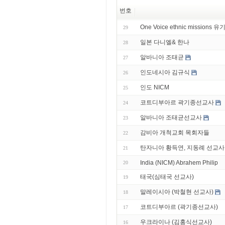
번호
One Voice ethnic missions 
29
일본 다니엘& 한나
28
알바니아 조태균
27
인도네시아 김규식
26
인도 NICM
25
코트디부아르 곽기종선교사
24
알바니아 조태균선교사
23
감비아 개척교회 목회자들
22
탄자니아 황득연, 지동례 선교사
21
India (NICM) Abrahem Philip
20
태국(심태국 선교사)
19
말레이시아 (박철현 선교사)
18
코트디부아르 (곽기종선교사)
17
우크라이나 (김홍식선교사)
16