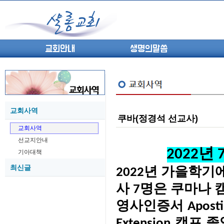
교회안내
생명의말씀
교회사역
쿠바(정경석 선교사)
(고린도전서13) 고전8:1-13 ...
05-27
교회사역
(고린도전서12) 고전7:23-40 ...
05-26
선교지안내
(고린도전서11) 고전6:9-20 ...
05-21
2022
기아대책
(고린도전서10) 고전6:1~11 ...
05-20
최신글
(고린도전서9) 고전5:1-13 ...
05-20
2022년 가을학기
(고린도전서8) 고전4 9-21 교...
05-18
사 7명은 쿠마나
(고린도전서7) 고전4:1-8 판...
05-18
영사인증서 Aposti
Extension 캠