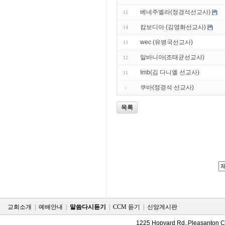
베네주엘라(정경석선교사)
15
캄보디아 (김영화선교사)
14
wec (유병국선교사)
13
알바니아(조태균선교사)
12
Imb(김 다니엘 선교사)
11
쿠바(정경석 선교사)
목록
교회소개
|
예배안내
|
말씀다시듣기
|
CCM 듣기
|
신앙게시판
1225 Hopyard Rd.,Pleasanton 