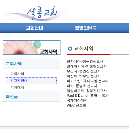
교회안내
생명의말씀
탄자니아 -황득연선교사
교회사역
말레이시아 -박철현선교사
(고린도전서13) 고전8:1-13 ...
05-27
우간다 -송인진 선교사
교회사역
(고린도전서12) 고전7:23-40 ...
05-26
이집트 -탁수연 선교사
선교지안내
파키스탄 -최 다니엘 선교사
(고린도전서11) 고전6:9-20 ...
05-21
터키 -문승호 선교사
기아대책
(고린도전서10) 고전6:1~11 ...
05-20
엘살바도르 -황영진선교사
Paul & Daniel -홍영수 목사
최신글
(고린도전서9) 고전5:1-13 ...
05-20
국제기아대책
(고린도전서8) 고전4 9-21 교...
05-18
WEC 선교회
(고린도전서7) 고전4:1-8 판...
05-18