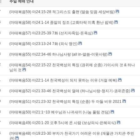
지
주일 예배 안내
7
(마태복음59) 마24:15-28 적그리스도 출현 (말씀 믿음 세상버림)
6
(마태복음58) 마24:1-14 종말의 징조 (교회타락 미혹 환난 핍박)
5
(마태복음57) 마23:25-39 7화 (선지자죽임-돈욕심)
4
(마태복음56) 마23:13-24 7화 (외식 맹인)
3
(마태복음55) 마22:34-46 하나님사랑 (all in-말씀-이웃사랑)
2
(마태복음54) 마22:15-22 천국백성의 특징 (권위에 순종) 가이사의 것 & 하나
님의 것
1
(마태복음53) 마22:1-14 천국백성이 되지 못하는 이유 (거절 예복)
0
(마태복음52) 마21:33-46 천국백성의 열매 (하나님사랑-청지기-권위존중)
9
(마태복음51) 마21:23-32 천국백성의 특징 (순종) 두 아들 비유 2021
8
(마태복음50) 마21:1~10 예수님과 나귀새끼 (나눔 풀림 견딤)
7
(마태복음49) 마20:1-20 오후 5시에 온 사람 (보상의식-은혜의식)
6
(마태복음48) 마19:23-30 부자가 천국가기 어려운 이유 (재물관 가치관 주인
관)