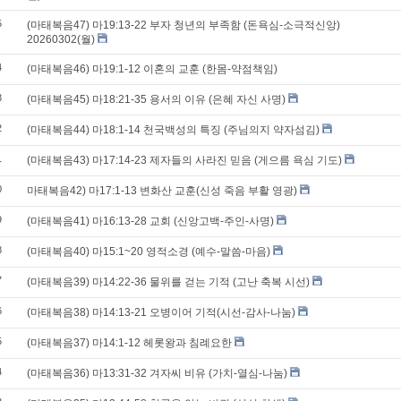
5
(마태복음47) 마19:13-22 부자 청년의 부족함 (돈욕심-소극적신앙)
20260302(월)
4
(마태복음46) 마19:1-12 이혼의 교훈 (한몸-약점책임)
3
(마태복음45) 마18:21-35 용서의 이유 (은혜 자신 사명)
2
(마태복음44) 마18:1-14 천국백성의 특징 (주님의지 약자섬김)
1
(마태복음43) 마17:14-23 제자들의 사라진 믿음 (게으름 욕심 기도)
0
마태복음42) 마17:1-13 변화산 교훈(신성 죽음 부활 영광)
9
(마태복음41) 마16:13-28 교회 (신앙고백-주인-사명)
8
(마태복음40) 마15:1~20 영적소경 (예수-말씀-마음)
7
(마태복음39) 마14:22-36 물위를 걷는 기적 (고난 축복 시선)
6
(마태복음38) 마14:13-21 오병이어 기적(시선-감사-나눔)
5
(마태복음37) 마14:1-12 헤롯왕과 침례요한
4
(마태복음36) 마13:31-32 겨자씨 비유 (가치-열심-나눔)