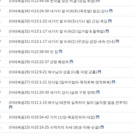
3
(마태복음35) 마13:44-58 천국을 얻는 비결 (성실 희생)
2
(마태복음34) 마13:24-30 네가지 밭 비유(4) (옥토밭) 맡김-감사
1
(마태복음33) 마13:1-22 네가지 밭 비유(3)-(가시 밭) 근심-욕심
0
(마태복음32) 마13:1-17 네가지 밭 비유(2) (길가밭 & 돌짝밭)
9
(마태복음31) 마13:1-17 네가지 밭 비유(1) (무관심-감정-세속-인내)
8
(마태복음30) 마12:38-50 빈 집
7
(마태복음29) 마12:22-37 성령 훼방죄
6
(마태복음28) 마12:9-21 예수님의 성품 (다툼 자랑 긍휼)
5
(마태복음27) 마12:1-21 안식일 (일하지말라-육적회복-영적회복)
4
(마태복음26) 마11:20-30 세가지 감사 (실패 구원 멍에)
3
(마태복음25) 마11:1-15 예수님 때문에 실족하지 말라 (솔직함 말씀 전투적)
2
(마태복음24) 마10:34-42 가치 (신앙-복음전파자-대접)
1
(마태복음23) 마10:16-25 사역자의 자세 (희생-지혜-순결)