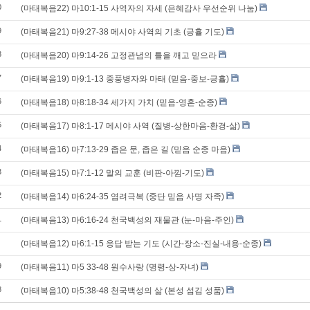
0
(마태복음22) 마10:1-15 사역자의 자세 (은혜감사 우선순위 나눔)
9
(마태복음21) 마9:27-38 메시야 사역의 기초 (긍휼 기도)
8
(마태복음20) 마9:14-26 고정관념의 틀을 깨고 믿으라
7
(마태복음19) 마9:1-13 중풍병자와 마태 (믿음-중보-긍휼)
6
(마태복음18) 마8:18-34 세가지 가치 (믿음-영혼-순종)
5
(마태복음17) 마8:1-17 메시야 사역 (질병-상한마음-환경-삶)
4
(마태복음16) 마7:13-29 좁은 문, 좁은 길 (믿음 순종 마음)
3
(마태복음15) 마7:1-12 말의 교훈 (비판-아낌-기도)
2
(마태복음14) 마6:24-35 염려극복 (중단 믿음 사명 자족)
1
(마태복음13) 마6:16-24 천국백성의 재물관 (눈-마음-주인)
(마태복음12) 마6:1-15 응답 받는 기도 (시간-장소-진실-내용-순종)
9
(마태복음11) 마5 33-48 원수사랑 (명령-상-자녀)
8
(마태복음10) 마5:38-48 천국백성의 삶 (본성 섬김 성품)