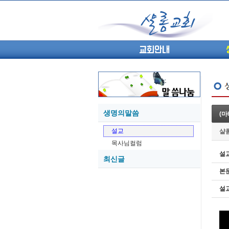
교회안내
생명의말씀
(마
05-27
설교
샬
05-26
목사님컬럼
05-21
설
최신글
05-20
본
05-20
05-18
설
05-18