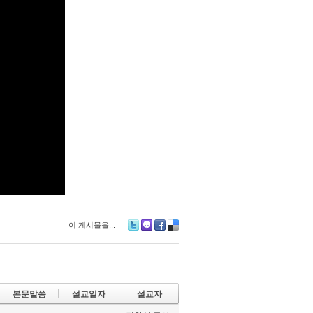
이 게시물을...
Tw
M
Fa
De
itte
e2
ce
lici
r
da
bo
ou
y
ok
s
본문말씀
설교일자
설교자