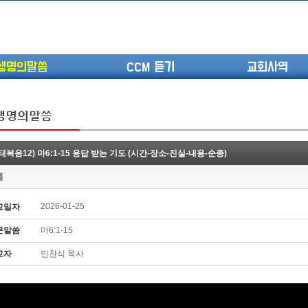
생명의말씀
CCM 듣기
교회사역
태복음12) 마6:1-15 응답 받는 기도 (시간-장소-진실-내용-순종)
(고린도전서13) 고전8:1-13 ...
롬
(고린도전서12) 고전7:23-40 ...
(고린도전서11) 고전6:9-20 ...
2026-01-25
교일자
(고린도전서10) 고전6:1~11 ...
문말씀
마6:1-15
(고린도전서9) 고전5:1-13 ...
(고린도전서8) 고전4 9-21 교...
교자
민찬식 목사
(고린도전서7) 고전4:1-8 판...