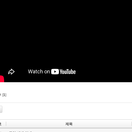
 [
1
]
호
제목