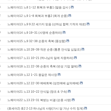
3
느헤미야11 느8 1~12 회복과 부흥1 (말씀 감사 )
2
느헤미야12 느9 1~8 회복과 부흥2 (회개 순종)
1
느헤미야13 느9 9 22 세가지 믿음 (선하심 합력 기적의 재료)
0
느헤미야14 느9 19~31 (사명에 순종하라)
9
느헤미야15 느9 32~38 순종의 축복 (풍성함)
8
느헤미야16 느10 28~39 작은 순종 (통혼 안식일 십일조)
7
느헤미야17 느11 10~21 (하나님의 일에 자원하라)
6
느헤미야18 느11 22~36 순종의 축복 (번성 기업 열매)
5
느헤미야19 느12 1~21 왕같은 제사장
4
느헤미야20 느12 22~30 예배회복 (성전예배 삶의예배)
3
느헤미야21 느13 10~22 안식일 (창조 & 구속)
2
느헤미야22 느13 23~31 복받는 비결 (순종 사명)
1
(호세아2) 호2 2-13 하나님의 사랑(가시 담 가난 수치 징계)