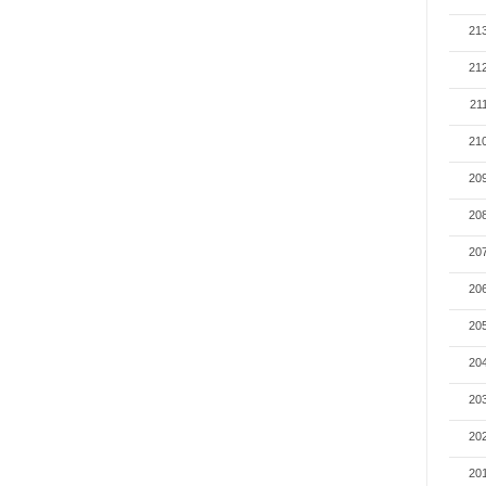
21
21
21
21
20
20
20
20
20
20
20
20
20