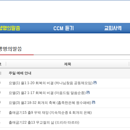
생명의말씀
CCM 듣기
교회사역
호
제목
(고린도전서13) 고전8:1-13 ...
지
주일 예배 안내
(고린도전서12) 고전7:23-40 ...
5
(고린도전서11) 고전6:9-20 ...
요엘(1) 욜1:1-20 회복의 비결 (하나님찾음 공동체모임)
(고린도전서10) 고전6:1~11 ...
4
요엘(2) 욜2 1-17 회복의 비결 (마음드림 말씀순종)
(고린도전서9) 고전5:1-13 ...
3
요엘(3) 욜2:18-32 회개의 축복 (흡족한은혜 원수패배)
(고린도전서8) 고전4 9-21 교...
(고린도전서7) 고전4:1-8 판...
2
출애굽기15 출9 우박 재앙 (지속적순종 & 회개의 은혜)
1
출애굽기22 출13 무교절의 삶 (드리라 따르라)