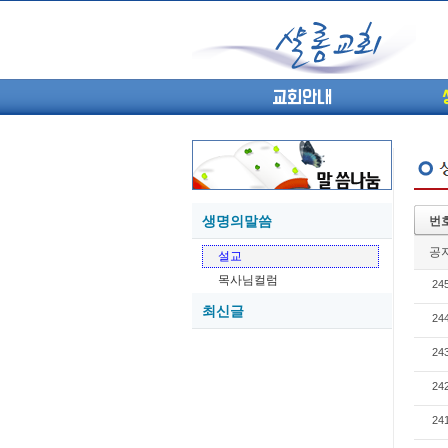
교회안내
생명의말씀
번
05-27
공
설교
05-26
목사님컬럼
24
05-21
최신글
05-20
24
05-20
24
05-18
05-18
24
24