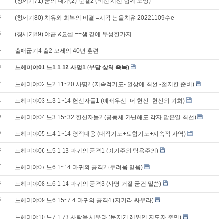
7
(창세기71) 꿈의 대가(2)-순결2 (비전 시선 함께 도망)
6
(창세기80) 치유와 회복의 비결 =시각 남을치유 20221109수e
5
(창세기89) 야곱 &요셉 ==샘 곁에 무성한가지
4
출애굽기4 출2 모세의 40년 훈련
3
느헤미야01 느1 1 12 사명1 (부담 상처 축복)
2
느헤미야02 느2 11~20 사명2 (지속적기도- 일상에 최선 -철저한 준비)
1
느헤미야03 느3 1~14 헌신자들1 (예배우선 -더 헌신- 헌신의 기회)
0
느헤미야04 느3 15~32 헌신자들2 (공동체 가난해도 각자 맡은일 최선)
9
느헤미야05 느4 1~14 영적대응 (대적기도+토함기도+지속적 사역)
8
느헤미야06 느5 1 13 마귀의 공격1 (이기주의 탐욕주의)
7
느헤미야07 느6 1~14 마귀의 공격2 (두려움 믿음)
6
느헤미야08 느6 1 14 마귀의 공격3 (사명 거절 굳건 말씀)
5
느헤미야09 느6 15~7 4 마귀의 공격4 (지키라 싸우라)
4
느헤미야10 느7 1 73 사람을 세우라 (문지기 레위인 지도자 주민)