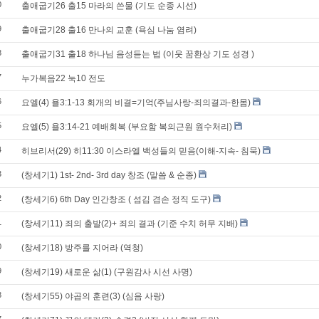
0
출애굽기26 출15 마라의 쓴물 (기도 순종 시선)
9
출애굽기28 출16 만나의 교훈 (욕심 나눔 염려)
8
출애굽기31 출18 하나님 음성듣는 법 (이웃 꿈환상 기도 성경 )
7
누가복음22 눅10 전도
6
요엘(4) 욜3:1-13 회개의 비결=기억(주님사랑-죄의결과-한몸)
5
요엘(5) 욜3:14-21 예배회복 (부요함 복의근원 원수처리)
4
히브리서(29) 히11:30 이스라엘 백성들의 믿음(이해-지속- 침묵)
3
(창세기1) 1st- 2nd- 3rd day 창조 (말씀 & 순종)
2
(창세기6) 6th Day 인간창조 ( 섬김 겸손 정직 도구)
1
(창세기11) 죄의 출발(2)+ 죄의 결과 (기준 수치 허무 지배)
0
(창세기18) 방주를 지어라 (역청)
9
(창세기19) 새로운 삶(1) (구원감사 시선 사명)
8
(창세기55) 야곱의 훈련(3) (심음 사랑)