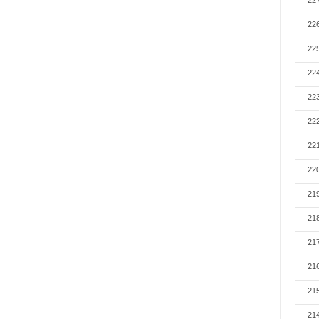
22
22
22
22
22
22
22
22
21
21
21
21
21
21