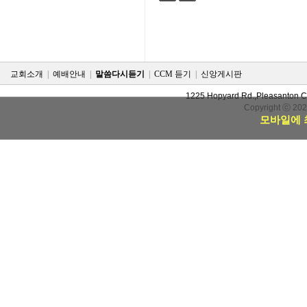
검색
태그
교회소개
|
예배안내
|
말씀다시듣기
|
CCM 듣기
|
신앙게시판
1225 Hopyard Rd.,Pleasanton 
Copyright ⓒ 20
모바일에 