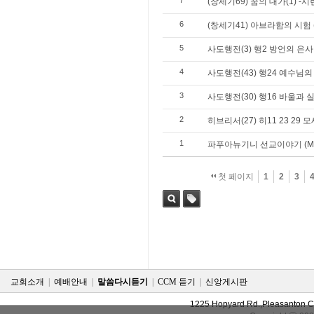
7
(창세기69) 꿈의 대가(1) -시
6
(창세기41) 아브라함의 시험 
5
사도행전(3) 행2 방언의 은사
4
사도행전(43) 행24 예수님
3
사도행전(30) 행16 바울과 
2
히브리서(27) 히11 23 29 
1
파푸아뉴기니 선교이야기 (Mark a
첫 페이지
1
2
3
검색
태그
교회소개
|
예배안내
|
말씀다시듣기
|
CCM 듣기
|
신앙게시판
1225 Hopyard Rd.,Pleasanton 