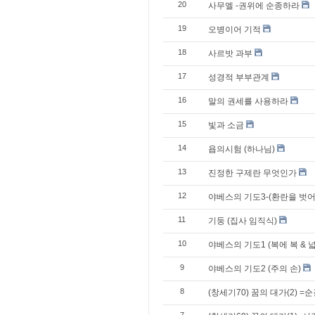
20
사무엘 -권위에 순종하라
19
오병이어 기적
18
사르밧 과부
17
성경적 부부관계
16
말의 권세를 사용하라
15
빛과 소금
14
욥의시험 (하나님)
13
진정한 구제란 무엇인가
12
야베스의 기도3-(환란을 벗어
11
기둥 (집사 임직식)
10
야베스의 기도1 (복에 복 & 
9
야베스의 기도2 (주의 손)
8
(창세기70) 꿈의 대가(2) =