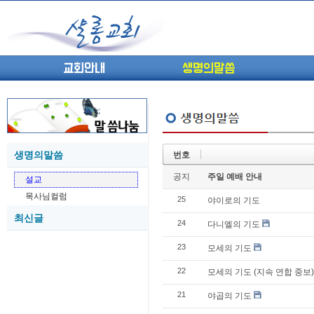
교회안내
생명의말씀
생명의말씀
번호
(고린도전서13) 고전8:1-13 ...
05-27
공지
주일 예배 안내
설교
(고린도전서12) 고전7:23-40 ...
05-26
목사님컬럼
25
(고린도전서11) 고전6:9-20 ...
야이로의 기도
05-21
최신글
(고린도전서10) 고전6:1~11 ...
05-20
24
다니엘의 기도
(고린도전서9) 고전5:1-13 ...
05-20
23
모세의 기도
(고린도전서8) 고전4 9-21 교...
05-18
(고린도전서7) 고전4:1-8 판...
05-18
22
모세의 기도 (지속 연합 중보)
21
야곱의 기도