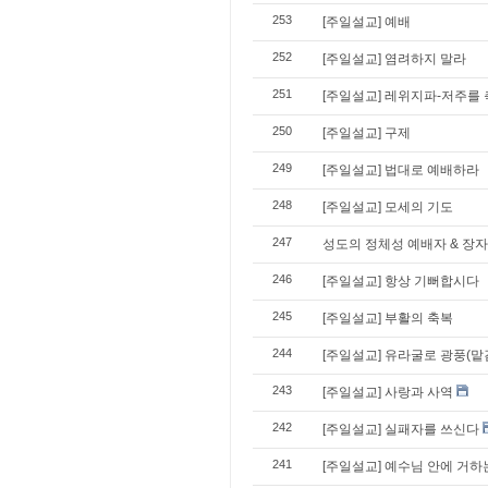
253
[주일설교] 예배
252
[주일설교] 염려하지 말라
251
[주일설교] 레위지파-저주를
250
[주일설교] 구제
249
[주일설교] 법대로 예배하라
248
[주일설교] 모세의 기도
247
성도의 정체성 예배자 & 장자
246
[주일설교] 항상 기뻐합시다
245
[주일설교] 부활의 축복
244
[주일설교] 유라굴로 광풍(맡
243
[주일설교] 사랑과 사역
242
[주일설교] 실패자를 쓰신다
241
[주일설교] 예수님 안에 거하