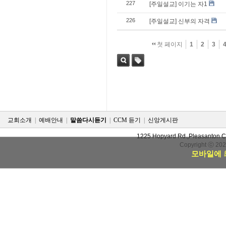
227
[주일설교] 이기는 자1
226
[주일설교] 신부의 자격
첫 페이지
1
2
3
검색
태그
교회소개
|
예배안내
|
말씀다시듣기
|
CCM 듣기
|
신앙게시판
1225 Hopyard Rd.,Pleasanton 
Copyright ⓒ 20
모바일에 