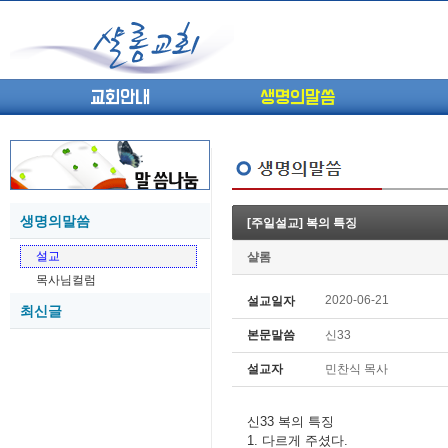
교회안내
생명의말씀
생명의말씀
[주일설교] 복의 특징
(고린도전서13) 고전8:1-13 ...
05-27
설교
샬롬
(고린도전서12) 고전7:23-40 ...
05-26
목사님컬럼
(고린도전서11) 고전6:9-20 ...
05-21
2020-06-21
설교일자
최신글
(고린도전서10) 고전6:1~11 ...
05-20
본문말씀
신33
(고린도전서9) 고전5:1-13 ...
05-20
(고린도전서8) 고전4 9-21 교...
05-18
설교자
민찬식 목사
(고린도전서7) 고전4:1-8 판...
05-18
신33 복의 특징
1. 다르게 주셨다.