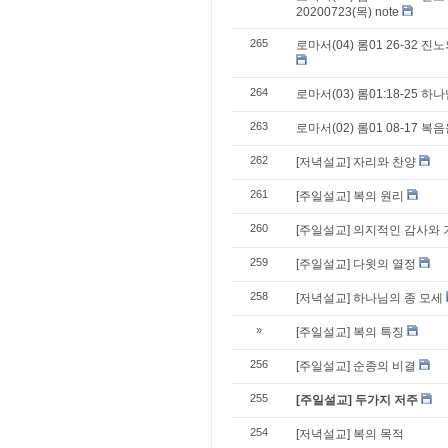
20200723(목) note
265
로마서(04) 롬01 26-32
264
로마서(03) 롬01:18-25 하나
263
로마서(02) 롬01 08-17 
262
[저녁설교] 자리와 찬양
261
[주일설교] 복의 원리
260
[주일설교] 의지적인 감사와 
259
[주일설교] 다윗의 열정
258
[저녁설교] 하나님의 종 모세
»
[주일설교] 복의 특징
256
[주일설교] 순종의 비결
255
[주일설교] 두가지 저주
254
[저녁설교] 복의 목적