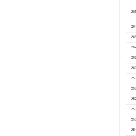
26
26
26
26
26
26
25
25
25
25
25
25