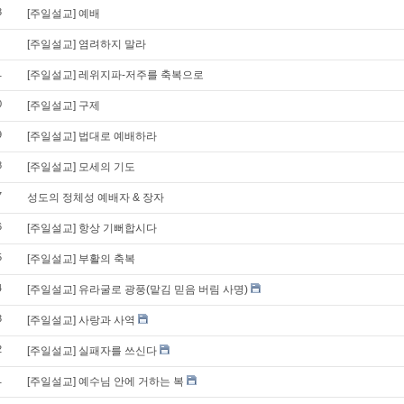
3
[주일설교] 예배
[주일설교] 염려하지 말라
1
[주일설교] 레위지파-저주를 축복으로
0
[주일설교] 구제
9
[주일설교] 법대로 예배하라
8
[주일설교] 모세의 기도
7
성도의 정체성 예배자 & 장자
6
[주일설교] 항상 기뻐합시다
5
[주일설교] 부활의 축복
4
[주일설교] 유라굴로 광풍(맡김 믿음 버림 사명)
3
[주일설교] 사랑과 사역
2
[주일설교] 실패자를 쓰신다
1
[주일설교] 예수님 안에 거하는 복