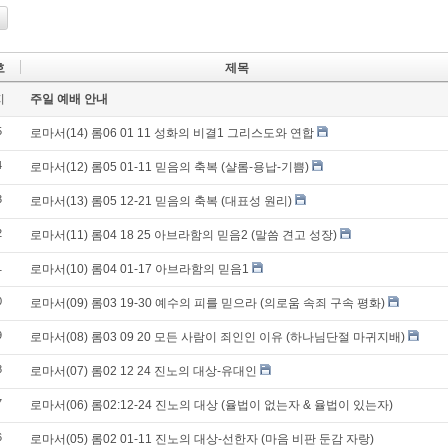
호
제목
지
주일 예배 안내
5
로마서(14) 롬06 01 11 성화의 비결1 그리스도와 연합
4
로마서(12) 롬05 01-11 믿음의 축복 (샬롬-용납-기쁨)
3
로마서(13) 롬05 12-21 믿음의 축복 (대표성 원리)
2
로마서(11) 롬04 18 25 아브라함의 믿음2 (말씀 견고 성장)
1
로마서(10) 롬04 01-17 아브라함의 믿음1
0
로마서(09) 롬03 19-30 예수의 피를 믿으라 (의로움 속죄 구속 평화)
9
로마서(08) 롬03 09 20 모든 사람이 죄인인 이유 (하나님단절 마귀지배)
8
로마서(07) 롬02 12 24 진노의 대상-유대인
7
로마서(06) 롬02:12-24 진노의 대상 (율법이 없는자 & 율법이 있는자)
6
로마서(05) 롬02 01-11 진노의 대상-선한자 (마음 비판 둔감 자랑)