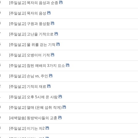
0
[주일설교] 목자의 음성과 순종
9
[주일설교] 목자의 음성
8
[주일설교] 구원과 풍성함
7
[주일설교] 고난을 기적으로
6
[주일설교] 물 위를 걷는 기적
5
[주일설교] 오병이어 기적
4
[주일설교] 참된 예배의 3가지 요소
3
[주일설교] 손님 vs, 주인
2
[주일설교] 기적의 재료
1
[주일설교] 오후 5시에 온 사람
0
[주일설교] 열매 (은혜 섭취 작게)
9
[새벽말씀] 동방박사들의 교훈
8
[주일설교] 이기는 자2