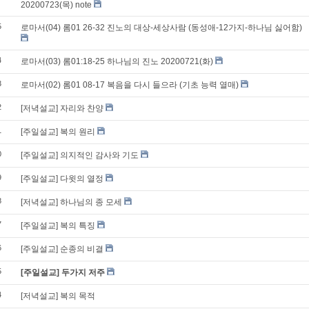
20200723(목) note
5
로마서(04) 롬01 26-32 진노의 대상-세상사람 (동성애-12가지-하나님 싫어함)
4
로마서(03) 롬01:18-25 하나님의 진노 20200721(화)
3
로마서(02) 롬01 08-17 복음을 다시 들으라 (기초 능력 열매)
2
[저녁설교] 자리와 찬양
1
[주일설교] 복의 원리
0
[주일설교] 의지적인 감사와 기도
9
[주일설교] 다윗의 열정
8
[저녁설교] 하나님의 종 모세
7
[주일설교] 복의 특징
6
[주일설교] 순종의 비결
5
[주일설교] 두가지 저주
4
[저녁설교] 복의 목적