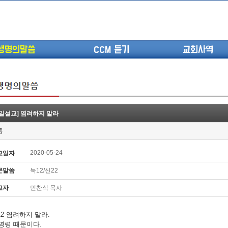
생명의말씀
CCM 듣기
교회사역
주일설교] 염려하지 말라
(고린도전서13) 고전8:1-13 ...
롬
(고린도전서12) 고전7:23-40 ...
(고린도전서11) 고전6:9-20 ...
2020-05-24
교일자
(고린도전서10) 고전6:1~11 ...
문말씀
눅12/신22
(고린도전서9) 고전5:1-13 ...
(고린도전서8) 고전4 9-21 교...
교자
민찬식 목사
(고린도전서7) 고전4:1-8 판...
12 염려하지 말라.
. 명령 때문이다.