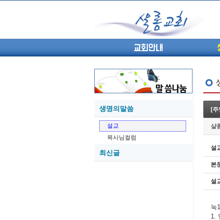
교회안내
생명의말씀
[
05-27
설교
샬
05-26
목사님컬럼
05-21
설
최신글
05-20
본
05-20
05-18
설
05-18
눅
1