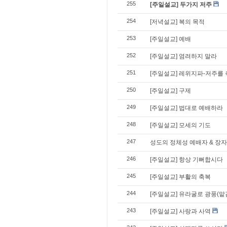
255
[주일설교] 두가지 저주
254
[저녁설교] 복의 목적
253
[주일설교] 예배
252
[주일설교] 염려하지 말라
251
[주일설교] 레위지파-저주를
250
[주일설교] 구제
249
[주일설교] 법대로 예배하라
248
[주일설교] 모세의 기도
247
성도의 정체성 예배자 & 장자
246
[주일설교] 항상 기뻐합시다
245
[주일설교] 부활의 축복
244
[주일설교] 유라굴로 광풍(맡
243
[주일설교] 사랑과 사역