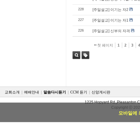
228
[주일설교] 이기는 자2
227
[주일설교] 이기는 자1
226
[주일설교] 신부의 자격
첫 페이지
1
2
3
검색
태그
교회소개
|
예배안내
|
말씀다시듣기
|
CCM 듣기
|
신앙게시판
1225 Hopyard Rd.,Pleasanton 
Copyright ⓒ 20
모바일에 