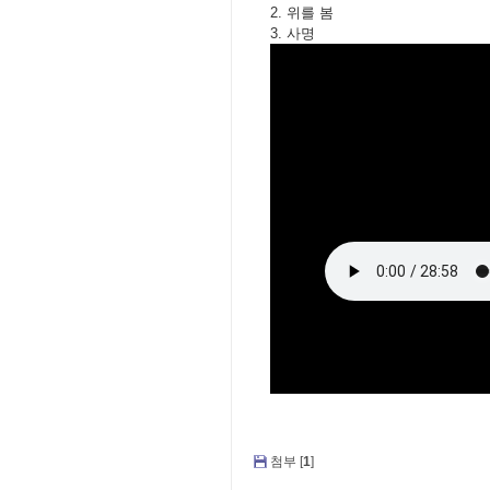
2. 위를 봄
3. 사명
첨부 [
1
]