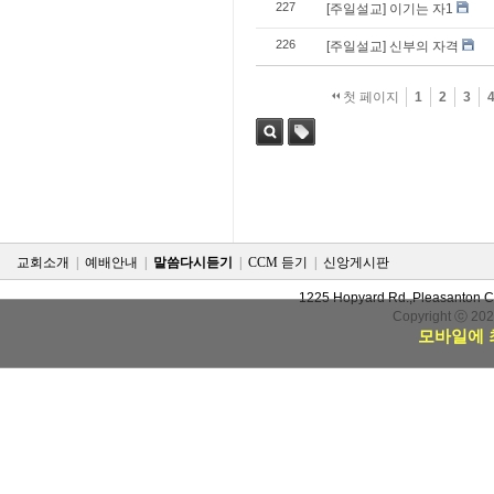
227
[주일설교] 이기는 자1
226
[주일설교] 신부의 자격
첫 페이지
1
2
3
검색
태그
교회소개
|
예배안내
|
말씀다시듣기
|
CCM 듣기
|
신앙게시판
1225 Hopyard Rd.,Pleasanton 
Copyright ⓒ 20
모바일에 