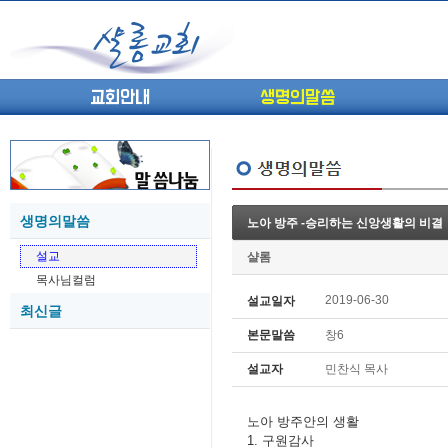
교회안내
생명의말씀
생명의말씀
노아 방주 -승리하는 신앙생활의 비결
(고린도전서13) 고전8:1-13 ...
05-27
설교
샬롬
(고린도전서12) 고전7:23-40 ...
05-26
목사님컬럼
(고린도전서11) 고전6:9-20 ...
05-21
2019-06-30
설교일자
최신글
(고린도전서10) 고전6:1~11 ...
05-20
본문말씀
창6
(고린도전서9) 고전5:1-13 ...
05-20
(고린도전서8) 고전4 9-21 교...
05-18
설교자
민찬식 목사
(고린도전서7) 고전4:1-8 판...
05-18
노아 방주안의 생활
1. 구원감사