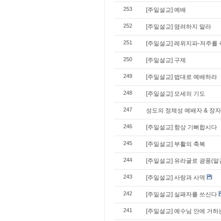
253
[주일설교] 예배
252
[주일설교] 염려하지 말라
251
[주일설교] 레위지파-저주를
250
[주일설교] 구제
249
[주일설교] 법대로 예배하라
248
[주일설교] 모세의 기도
247
성도의 정체성 예배자 & 장자
246
[주일설교] 항상 기뻐합시다
245
[주일설교] 부활의 축복
244
[주일설교] 유라굴로 광풍(맡
243
[주일설교] 사랑과 사역
242
[주일설교] 실패자를 쓰신다
241
[주일설교] 예수님 안에 거하