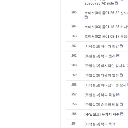
20200723(목) note
265
로마서(04) 롬01 26-32
264
로마서(03) 롬01:18-25 하나
263
로마서(02) 롬01 08-17 
262
[저녁설교] 자리와 찬양
261
[주일설교] 복의 원리
260
[주일설교] 의지적인 감사와 
259
[주일설교] 다윗의 열정
258
[저녁설교] 하나님의 종 모세
257
[주일설교] 복의 특징
256
[주일설교] 순종의 비결
255
[주일설교] 두가지 저주
254
[저녁설교] 복의 목적