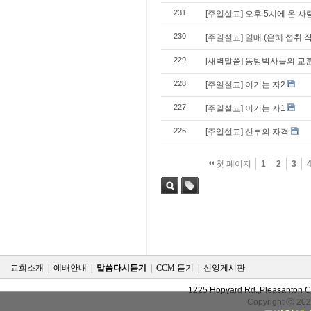
231
[주일설교] 오후 5시에 온 사
230
[주일설교] 열매 (은혜 섭취 
229
[새벽말씀] 동방박사들의 교
228
[주일설교] 이기는 자2
227
[주일설교] 이기는 자1
226
[주일설교] 신부의 자격
첫 페이지
1
2
3
검색
태그
교회소개
|
예배안내
|
말씀다시듣기
|
CCM 듣기
|
신앙게시판
1225 Hopyard Rd.,Pleasanton 
Copyright ⓒ 20