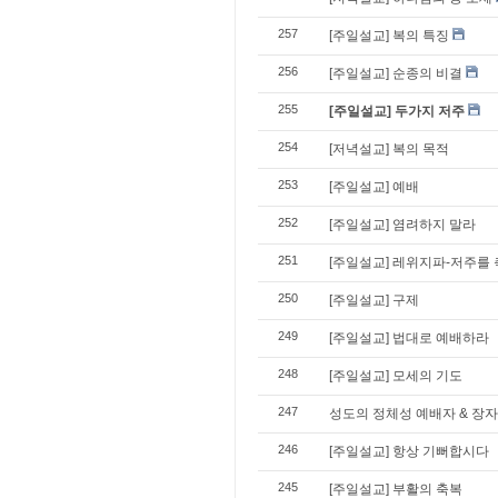
257
[주일설교] 복의 특징
256
[주일설교] 순종의 비결
255
[주일설교] 두가지 저주
254
[저녁설교] 복의 목적
253
[주일설교] 예배
252
[주일설교] 염려하지 말라
251
[주일설교] 레위지파-저주를
250
[주일설교] 구제
249
[주일설교] 법대로 예배하라
248
[주일설교] 모세의 기도
247
성도의 정체성 예배자 & 장자
246
[주일설교] 항상 기뻐합시다
245
[주일설교] 부활의 축복