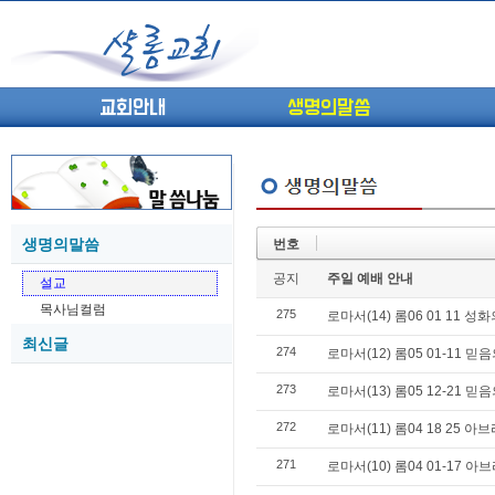
교회안내
생명의말씀
생명의말씀
번호
(고린도전서13) 고전8:1-13 ...
05-27
공지
주일 예배 안내
설교
(고린도전서12) 고전7:23-40 ...
05-26
목사님컬럼
275
(고린도전서11) 고전6:9-20 ...
로마서(14) 롬06 01 11 
05-21
최신글
(고린도전서10) 고전6:1~11 ...
05-20
274
로마서(12) 롬05 01-11 믿
(고린도전서9) 고전5:1-13 ...
05-20
273
로마서(13) 롬05 12-21 믿
(고린도전서8) 고전4 9-21 교...
05-18
(고린도전서7) 고전4:1-8 판...
05-18
272
로마서(11) 롬04 18 25 
271
로마서(10) 롬04 01-17 