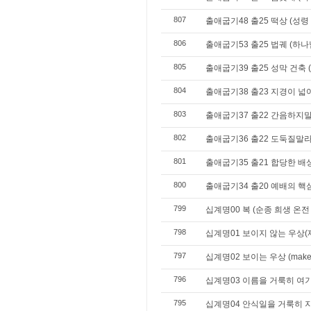
807
출애굽기48 출25 떡상 (성령
806
출애굽기53 출25 법궤 (하나
805
출애굽기39 출25 성막 건축 
804
출애굽기38 출23 지경이 넓
803
출애굽기37 출22 간음하지말
802
출애굽기36 출22 도둑질말라 
801
출애굽기35 출21 합당한 배상
800
출애굽기34 출20 예배의 핵심
799
십계명00 복 (순종 희생 온전
798
십계명01 보이지 않는 우상(
797
십계명02 보이는 우상 (make b
796
십계명03 이름을 거룩히 여
795
십계명04 안식일을 거룩히 