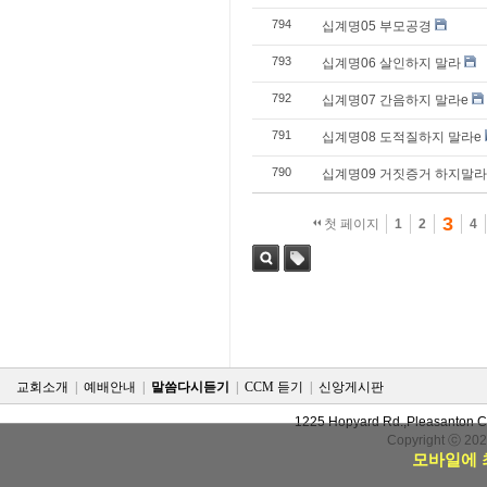
794
십계명05 부모공경
793
십계명06 살인하지 말라
792
십계명07 간음하지 말라e
791
십계명08 도적질하지 말라e
790
십계명09 거짓증거 하지말라
3
첫 페이지
1
2
4
검색
태그
교회소개
|
예배안내
|
말씀다시듣기
|
CCM 듣기
|
신앙게시판
1225 Hopyard Rd.,Pleasanton 
Copyright ⓒ 20
모바일에 