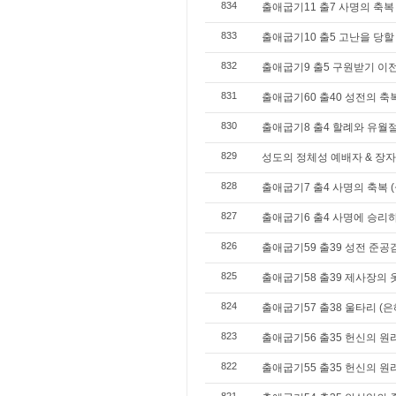
834
출애굽기11 출7 사명의 축복
833
출애굽기10 출5 고난을 당할 
832
출애굽기9 출5 구원받기 이
831
출애굽기60 출40 성전의 축
830
출애굽기8 출4 할례와 유월
829
성도의 정체성 예배자 & 장자
828
출애굽기7 출4 사명의 축복 
827
출애굽기6 출4 사명에 승리하
826
출애굽기59 출39 성전 준공검
825
출애굽기58 출39 제사장의 옷
824
출애굽기57 출38 울타리 (은
823
출애굽기56 출35 헌신의 원리
822
출애굽기55 출35 헌신의 원리