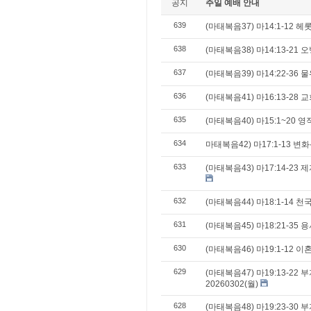
공지
주일 예배 안내
639
(마태복음37) 마14:1-12
638
(마태복음38) 마14:13-21
637
(마태복음39) 마14:22-36
636
(마태복음41) 마16:13-28
635
(마태복음40) 마15:1~20 
634
마태복음42) 마17:1-13 변
633
(마태복음43) 마17:14-23
632
(마태복음44) 마18:1-14
631
(마태복음45) 마18:21-35
630
(마태복음46) 마19:1-12 
629
(마태복음47) 마19:13-2
20260302(월)
628
(마태복음48) 마19:23-3