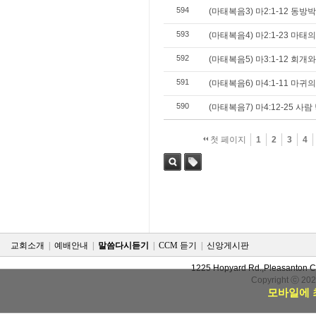
594
(마태복음3) 마2:1-12 동
593
(마태복음4) 마2:1-23 마태
592
(마태복음5) 마3:1-12 회개
591
(마태복음6) 마4:1-11 마
590
(마태복음7) 마4:12-25 사
첫 페이지
1
2
3
4
검색
태그
교회소개
|
예배안내
|
말씀다시듣기
|
CCM 듣기
|
신앙게시판
1225 Hopyard Rd.,Pleasanton 
Copyright ⓒ 20
모바일에 