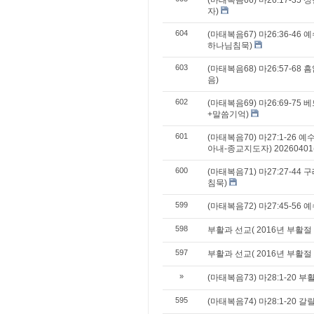
(마태복음66) 마26:17-3
자)
604
(마태복음67) 마26:36-4
하나님침묵)
603
(마태복음68) 마26:57-6
음)
602
(마태복음69) 마26:69-7
+말씀기억)
601
(마태복음70) 마27:1-26
아내-종교지도자) 20260401
600
(마태복음71) 마27:27-4
침묵)
599
(마태복음72) 마27:45-56
598
부활과 선교( 2016년 부활절
597
부활과 선교( 2016년 부활절
»
(마태복음73) 마28:1-20 
595
(마태복음74) 마28:1-20 갈릴