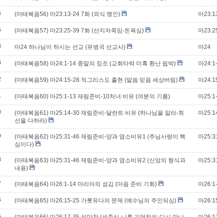
6
(마태복음56) 마23:13-24 7화 (외식 맹인)
마23:1
5
(마태복음57) 마23:25-39 7화 (선지자죽임-돈욕심)
마23:2
4
마24 하나님이 하시는 선교 (유병국 선교사)
마24
3
(마태복음58) 마24:1-14 종말의 징조 (교회타락 미혹 환난 핍박)
마24:1
2
(마태복음59) 마24:15-28 적그리스도 출현 (말씀 믿음 세상버림)
마24:1
1
(마태복음60) 마25:1-13 재림준비-10처녀 비유 (여분의 기름)
마25:1
0
(마태복음61) 마25:14-30 재림준비-달란트 비유 (하나님을 알라-최
마25:1
선을 다하라)
9
(마태복음62) 마25:31-46 재림준비-양과 염소비유1 (주님사랑이 핵
마25:3
심이다)
8
(마태복음63) 마25:31-46 재림준비-양과 염소비유2 (신앙의 형식과
마25:3
내용)
7
(마태복음64) 마26:1-14 마리아의 섬김 (마음 준비 기회)
마26:1
6
(마태복음65) 마26:15-25 가롯유다의 문제 (예수님의 주인되심)
마26:1
5