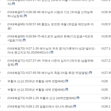
(마태복음66) 마26:17-35 성만찬 (세족식-나를 기억하라-다시 만나
마26:1
자)
4
(마태복음67) 마26:36-46 예수님의 시험과 기도 (두려움 신적능력
마26:3
하나님침묵)
3
(마태복음68) 마26:57-68 흠없는 온전한 제물 (죄없음 예언성취 마
마26:5
음)
2
(마태복음69) 마26:69-75 베드로의 실패와 회복(기도없음+작은죄
마26:6
+말씀기억)
1
(마태복음70) 마27:1-26 예수님의 무죄 증거(가롯유다-성경-빌라도-
마27:1
아내-종교지도자) 20260401(수)
0
(마태복음71) 마27:27-44 구레네 시몬의 십자가 (억지로-남을위해-
마27:2
침묵)
9
(마태복음72) 마27:45-56 예수님의 죽음 (어둠-휘장-무덤열림)
마27:4
8
부활과 선교( 2016년 부활절 새벽 연합예배)
마28
7
부활과 선교( 2016년 부활절 새벽 연합예배)
마28
6
(마태복음73) 마28:1-20 부활과 선교 (새벽연합예배)
마28:1
5
(마태복음74) 마28:1-20 갈릴리에서 만나자 (final)
마28:1