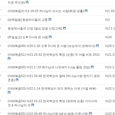
치관 주인관)
7
(마태복음2) 마1:18-25 하나님이 쓰시는 사람(희생-긍휼)
마1:18
6
[새벽말씀] 동방박사들의 교훈
마2
5
동방박사들의 신앙 (열심 믿음 신앙고백)
마2 1 
4
[주일설교] 오후 5시에 온 사람
마20
3
(마태복음49) 마20:1-20 오후 5시에 온 사람 (보상의식-은혜의식)
마20:1
2
(마태복음51) 마21:23-32 천국백성의 특징 (순종) 두 아들 비유 2021
마21 2
1
(마태복음50) 마21:1~10 예수님과 나귀새끼 (나눔 풀림 견딤)
마21:1
0
(마태복음52) 마21:33-46 천국백성의 열매 (하나님사랑-청지기-권위
마21:3
존중)
9
(마태복음53) 마22:1-14 천국백성이 되지 못하는 이유 (거절 예복)
마22:1
8
(마태복음54) 마22:15-22 천국백성의 특징 (권위에 순종) 가이사의
마22:1
것 & 하나님의 것
7
(마태복음55) 마22:34-46 하나님사랑 (all in-말씀-이웃사랑)
마22:3