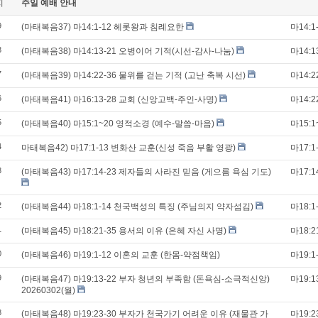
지
주일 예배 안내
9
(마태복음37) 마14:1-12 헤롯왕과 침례요한
마14:1
8
(마태복음38) 마14:13-21 오병이어 기적(시선-감사-나눔)
마14:1
7
(마태복음39) 마14:22-36 물위를 걷는 기적 (고난 축복 시선)
마14:2
6
(마태복음41) 마16:13-28 교회 (신앙고백-주인-사명)
마14:2
5
(마태복음40) 마15:1~20 영적소경 (예수-말씀-마음)
마15:1
4
마태복음42) 마17:1-13 변화산 교훈(신성 죽음 부활 영광)
마17:1
3
(마태복음43) 마17:14-23 제자들의 사라진 믿음 (게으름 욕심 기도)
마17:1
2
(마태복음44) 마18:1-14 천국백성의 특징 (주님의지 약자섬김)
마18:1
1
(마태복음45) 마18:21-35 용서의 이유 (은혜 자신 사명)
마18:2
0
(마태복음46) 마19:1-12 이혼의 교훈 (한몸-약점책임)
마19:1
9
(마태복음47) 마19:13-22 부자 청년의 부족함 (돈욕심-소극적신앙)
마19:1
20260302(월)
8
(마태복음48) 마19:23-30 부자가 천국가기 어려운 이유 (재물관 가
마19:2