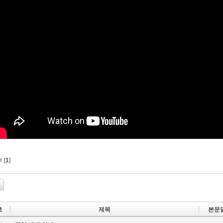
 [
1
]
호
제목
본문