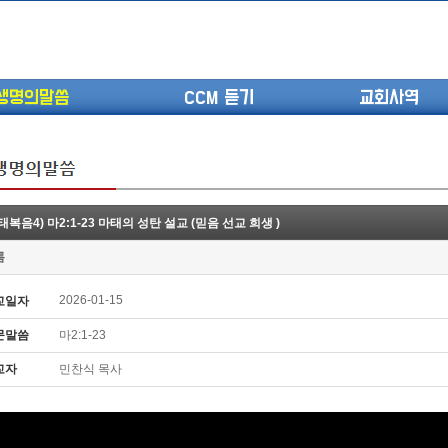
생명의말씀
CCM 듣기
교회사역
태복음4) 마2:1-23 마태의 성탄 설교 (믿음 선교 희생 )
(고린도전서13) 고전8:1-13 ...
롬
(고린도전서12) 고전7:23-40 ...
(고린도전서11) 고전6:9-20 ...
2026-01-15
교일자
(고린도전서10) 고전6:1~11 ...
문말씀
마2:1-23
(고린도전서9) 고전5:1-13 ...
(고린도전서8) 고전4 9-21 교...
교자
민찬식 목사
(고린도전서7) 고전4:1-8 판...