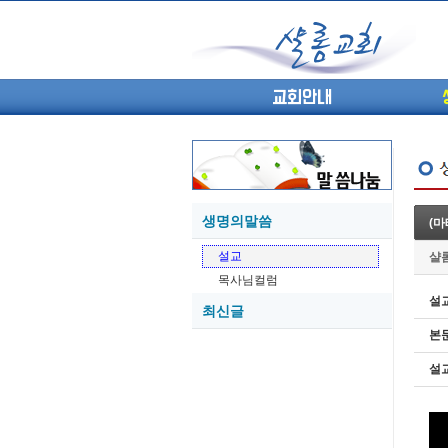
교회안내
생명의말씀
(마
05-27
설교
샬
05-26
목사님컬럼
05-21
설
최신글
05-20
본
05-20
05-18
설
05-18