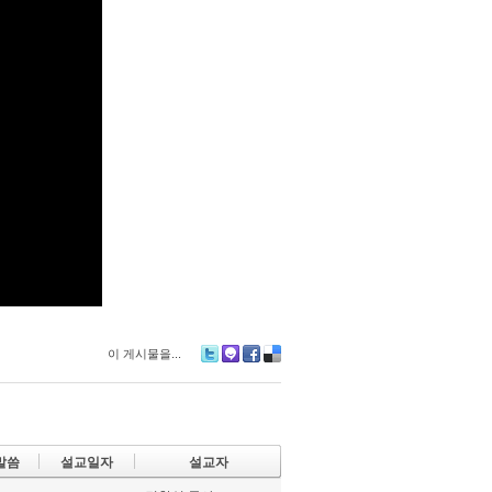
이 게시물을...
Tw
M
Fa
De
itte
e2
ce
lici
r
da
bo
ou
y
ok
s
말씀
설교일자
설교자