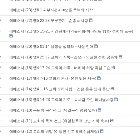
4
에베소서 (23) 엡6 1-4 부자관계 =모든 축복의 시작
3
에베소서 (22) 엡5 22 23 부부관계= 순종 & 사랑
2
에베소서 (21) 엡5 15-21 시간관계= (악을피함-하나님뜻 행함- 성령의 도움)
1
에베소서 (20) 엡5 01 14 생명을 살리라 --사랑 언어
0
에베소서 (19) 엡4 25 32 교회의 거룩-- 입으라 의실천 성령 공동체
9
에베소서 (18) 엡4 17-24 교회의 거룩 --버리라 허망 욕심 구습
8
에베소서 (17) 엡4 7-16 교회의 은사 (온전 닮음 세움)
7
에베소서 (14) 엡4 1-16 교회의 하나됨 ---겸손 온유 인내 용납
6
에베소서 (13) 엡3 14-23 교회의 기도 --속사람 주인 하나님사랑
5
에베소서 (10) 구원의 목적-선교 (유일목적 명령 열매)
4
에베소서 (11) 교회의 목적-선교 (유일한목적 고난 기회 축복)
3
에베소서 (12) 교회의 비밀 (이방인 선교 & 예수님재림)