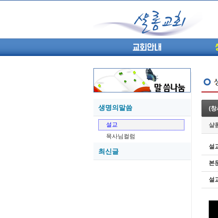
교회안내
생명의말씀
(창
05-27
설교
샬
05-26
목사님컬럼
05-21
설
최신글
05-20
본
05-20
05-18
설
05-18