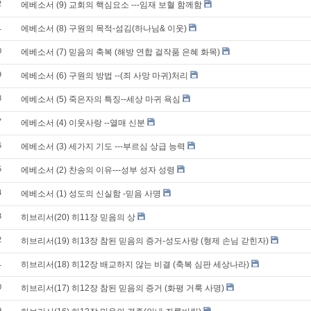
2
에베소서 (9) 교회의 핵심요소 ---임재 보혈 함께함
1
에베소서 (8) 구원의 목적-섬김(하나님& 이웃)
0
에베소서 (7) 믿음의 축복 (해방 연합 걸작품 은혜 화목)
9
에베소서 (6) 구원의 방법 --(죄 사망 마귀)처리
8
에베소서 (5) 죽은자의 특징--세상 마귀 욕심
7
에베소서 (4) 이웃사랑 --열매 신분
6
에베소서 (3) 세가지 기도 ---부르심 상급 능력
5
에베소서 (2) 찬송의 이유---성부 성자 성령
4
에베소서 (1) 성도의 신실함 -믿음 사명
3
히브리서(20) 히11장 믿음의 상
2
히브리서(19) 히13장 참된 믿음의 증거-성도사랑 (형제 손님 갇힌자)
1
히브리서(18) 히12장 배교하지 않는 비결 (축복 심판 세상나라)
0
히브리서(17) 히12장 참된 믿음의 증거 (화평 거룩 사명)
9