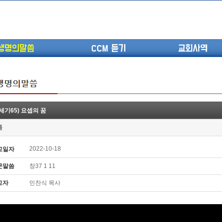
생명의말씀
CCM 듣기
교회사역
세기65) 요셉의 꿈
(고린도전서13) 고전8:1-13 ...
롬
(고린도전서12) 고전7:23-40 ...
(고린도전서11) 고전6:9-20 ...
2022-10-18
교일자
(고린도전서10) 고전6:1~11 ...
문말씀
창37 1 11
(고린도전서9) 고전5:1-13 ...
(고린도전서8) 고전4 9-21 교...
교자
민찬식 목사
(고린도전서7) 고전4:1-8 판...