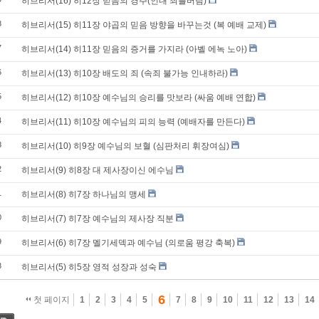
히브리서(16) 히12장 믿음의 경주(인내 죄를버림)
8
히브리서(15) 히11장 야곱의 믿음 방향을 바꾸는것 (복 예배 교제)
7
히브리서(14) 히11장 믿음의 증거를 가지라 (아벨 에녹 노아)
6
히브리서(13) 히10장 배도의 죄 (속죄 불가능 인내하라)
5
히브리서(12) 히10장 예수님의 승리를 맛보라 (싸움 예배 연합)
4
히브리서(11) 히10장 예수님의 피의 능력 (예배자를 만든다)
3
히브리서(10) 히9장 예수님의 보혈 (심판처리 휘장여심)
2
히브리서(9) 히8장 대 제사장이신 에수님
1
히브리서(8) 히7장 하나님의 맹세
0
히브리서(7) 히7장 예수님의 제사장 직분
9
히브리서(6) 히7장 멜기세덱과 예수님 (의로움 평강 축복)
8
히브리서(5) 히5장 영적 성장과 성숙
6
첫 페이지
1
2
3
4
5
7
8
9
10
11
12
13
14