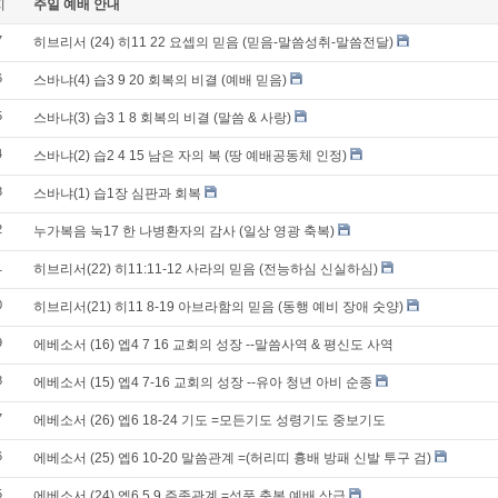
지
주일 예배 안내
7
히브리서 (24) 히11 22 요셉의 믿음 (믿음-말씀성취-말씀전달)
6
스바냐(4) 습3 9 20 회복의 비결 (예배 믿음)
5
스바냐(3) 습3 1 8 회복의 비결 (말씀 & 사랑)
4
스바냐(2) 습2 4 15 남은 자의 복 (땅 예배공동체 인정)
3
스바냐(1) 습1장 심판과 회복
2
누가복음 눅17 한 나병환자의 감사 (일상 영광 축복)
1
히브리서(22) 히11:11-12 사라의 믿음 (전능하심 신실하심)
0
히브리서(21) 히11 8-19 아브라함의 믿음 (동행 예비 장애 숫양)
9
에베소서 (16) 엡4 7 16 교회의 성장 --말씀사역 & 평신도 사역
8
에베소서 (15) 엡4 7-16 교회의 성장 --유아 청년 아비 순종
7
에베소서 (26) 엡6 18-24 기도 =모든기도 성령기도 중보기도
6
에베소서 (25) 엡6 10-20 말씀관계 =(허리띠 흉배 방패 신발 투구 검)
5
에베소서 (24) 엡6 5 9 주종관계 =성품 축복 예배 상급