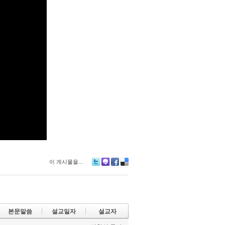
이 게시물을...
Tw
M
Fa
De
itte
e2
ce
lici
r
da
bo
ou
y
ok
s
본문말씀
설교일자
설교자