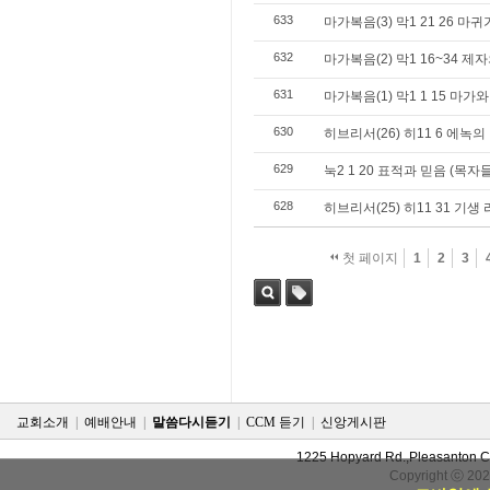
633
마가복음(3) 막1 21 26 마
632
마가복음(2) 막1 16~34 
631
마가복음(1) 막1 1 15 
630
히브리서(26) 히11 6 에녹의
629
눅2 1 20 표적과 믿음 (
628
히브리서(25) 히11 31 기생
첫 페이지
1
2
3
검색
태그
교회소개
|
예배안내
|
말씀다시듣기
|
CCM 듣기
|
신앙게시판
1225 Hopyard Rd.,Pleasanton 
Copyright ⓒ 20