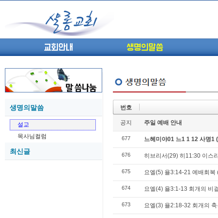
교회안내
생명의말씀
생명의말씀
번호
(고린도전서13) 고전8:1-13 ...
05-27
공지
주일 예배 안내
설교
(고린도전서12) 고전7:23-40 ...
05-26
목사님컬럼
677
(고린도전서11) 고전6:9-20 ...
느헤미야01 느1 1 12 사명1
05-21
최신글
(고린도전서10) 고전6:1~11 ...
05-20
676
히브리서(29) 히11:30 이
(고린도전서9) 고전5:1-13 ...
05-20
675
요엘(5) 욜3:14-21 예배
(고린도전서8) 고전4 9-21 교...
05-18
(고린도전서7) 고전4:1-8 판...
05-18
674
요엘(4) 욜3:1-13 회개의
673
요엘(3) 욜2:18-32 회개의