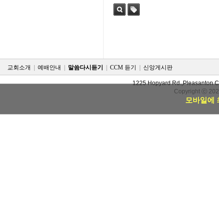
검색
태그
교회소개
|
예배안내
|
말씀다시듣기
|
CCM 듣기
|
신앙게시판
1225 Hopyard Rd.,Pleasanton 
Copyright ⓒ 20
모바일에 