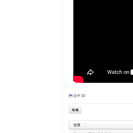
첨부 [
1
]
목록
번호