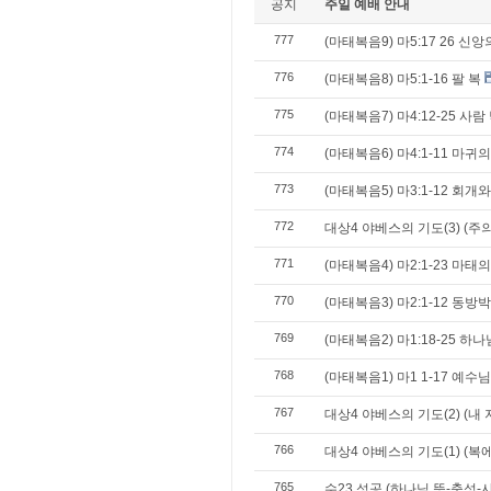
공지
주일 예배 안내
777
(마태복음9) 마5:17 26 신
776
(마태복음8) 마5:1-16 팔 복
775
(마태복음7) 마4:12-25 사
774
(마태복음6) 마4:1-11 마
773
(마태복음5) 마3:1-12 회개
772
대상4 야베스의 기도(3) (주
771
(마태복음4) 마2:1-23 마태
770
(마태복음3) 마2:1-12 동
769
(마태복음2) 마1:18-25 
768
(마태복음1) 마1 1-17 예수
767
대상4 야베스의 기도(2) (내
766
대상4 야베스의 기도(1) (복
765
수23 성공 (하나님 뜻-충성-