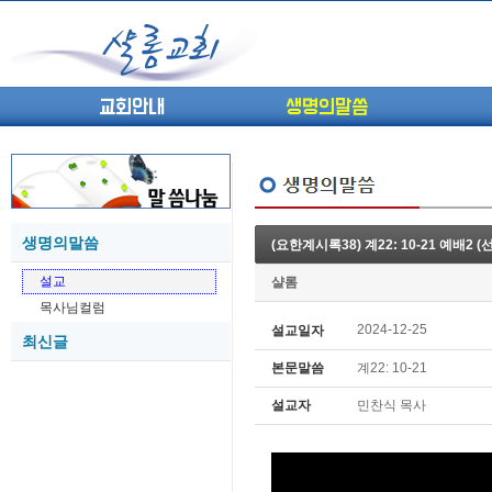
교회안내
생명의말씀
생명의말씀
(요한계시록38) 계22: 10-21 예배2 
(고린도전서13) 고전8:1-13 ...
05-27
설교
샬롬
(고린도전서12) 고전7:23-40 ...
05-26
목사님컬럼
(고린도전서11) 고전6:9-20 ...
05-21
2024-12-25
설교일자
최신글
(고린도전서10) 고전6:1~11 ...
05-20
본문말씀
계22: 10-21
(고린도전서9) 고전5:1-13 ...
05-20
(고린도전서8) 고전4 9-21 교...
05-18
설교자
민찬식 목사
(고린도전서7) 고전4:1-8 판...
05-18