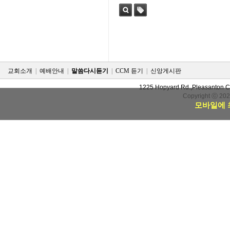
검색
태그
교회소개
|
예배안내
|
말씀다시듣기
|
CCM 듣기
|
신앙게시판
1225 Hopyard Rd.,Pleasanton 
Copyright ⓒ 20
모바일에 