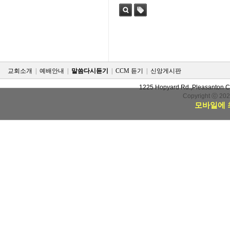
검색
태그
교회소개
|
예배안내
|
말씀다시듣기
|
CCM 듣기
|
신앙게시판
1225 Hopyard Rd.,Pleasanton 
Copyright ⓒ 20
모바일에 