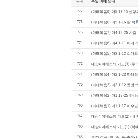
공지
주일 예배 안내
777
(마태복음9) 마5:17 26 신
776
(마태복음8) 마5:1-16 팔 복
775
(마태복음7) 마4:12-25 사
774
(마태복음6) 마4:1-11 마
773
(마태복음5) 마3:1-12 회개
772
대상4 야베스의 기도(3) (주
771
(마태복음4) 마2:1-23 마태
770
(마태복음3) 마2:1-12 동
769
(마태복음2) 마1:18-25 
768
(마태복음1) 마1 1-17 예수
767
대상4 야베스의 기도(2) (내
766
대상4 야베스의 기도(1) (복
765
수23 성공 (하나님 뜻-충성-