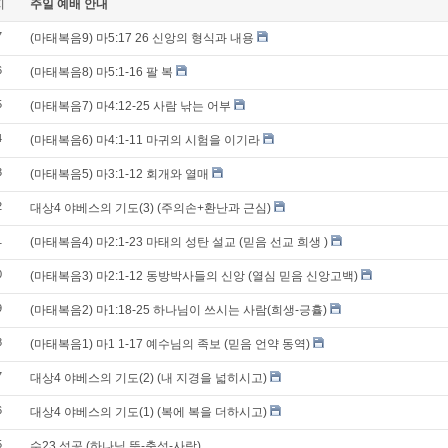
지
주일 예배 안내
7
(마태복음9) 마5:17 26 신앙의 형식과 내용
6
(마태복음8) 마5:1-16 팔 복
5
(마태복음7) 마4:12-25 사람 낚는 어부
4
(마태복음6) 마4:1-11 마귀의 시험을 이기라
3
(마태복음5) 마3:1-12 회개와 열매
2
대상4 야베스의 기도(3) (주의손+환난과 근심)
1
(마태복음4) 마2:1-23 마태의 성탄 설교 (믿음 선교 희생 )
0
(마태복음3) 마2:1-12 동방박사들의 신앙 (열심 믿음 신앙고백)
9
(마태복음2) 마1:18-25 하나님이 쓰시는 사람(희생-긍휼)
8
(마태복음1) 마1 1-17 예수님의 족보 (믿음 언약 동역)
7
대상4 야베스의 기도(2) (내 지경을 넓히시고)
6
대상4 야베스의 기도(1) (복에 복을 더하시고)
5
수23 성공 (하나님 뜻-충성-사랑)