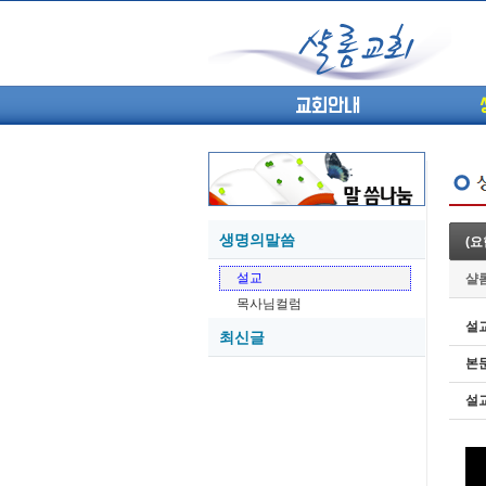
교회안내
생명의말씀
(요
05-27
설교
샬
05-26
목사님컬럼
05-21
설
최신글
05-20
본
05-20
05-18
설
05-18