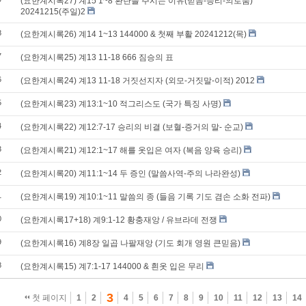
(요한계시록27) 계15 1~8 환란을 주시는 이유(믿음-승리-의로움)
20241215(주일)2
8
(요한계시록26) 계14 1~13 144000 & 첫째 부활 20241212(목)
7
(요한계시록25) 계13 11-18 666 짐승의 표
6
(요한계시록24) 계13 11-18 거짓선지자 (외모-거짓말-이적) 2012
5
(요한계시록23) 계13:1~10 적그리스도 (국가 특징 사명)
4
(요한계시록22) 계12:7-17 승리의 비결 (보혈-증거의 말- 순교)
3
(요한계시록21) 계12:1~17 해를 옷입은 여자 (복음 양육 승리)
2
(요한계시록20) 계11:1~14 두 증인 (말씀사역-주의 나라완성)
1
(요한계시록19) 계10:1~11 말씀의 종 (들음 기록 기도 겸손 소화 전파)
0
(요한계시록17+18) 계9:1-12 황충재앙 / 유브라데 전쟁
9
(요한계시록16) 계8장 일곱 나팔재앙 (기도 회개 영원 큰믿음)
8
(요한계시록15) 계7:1-17 144000 & 흰옷 입은 무리
3
첫 페이지
1
2
4
5
6
7
8
9
10
11
12
13
14