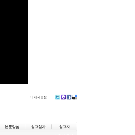
이 게시물을...
Tw
M
Fa
De
itte
e2
ce
lici
r
da
bo
ou
y
ok
s
본문말씀
설교일자
설교자