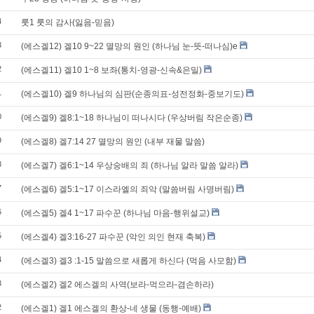
4
룻1 룻의 감사(잃음-믿음)
3
(에스겔12) 겔10 9~22 멸망의 원인 (하나님 눈-뜻-떠나심)e
2
(에스겔11) 겔10 1~8 보좌(통치-영광-신속&은밀)
1
(에스겔10) 겔9 하나님의 심판(순종의표-성전정화-중보기도)
0
(에스겔9) 겔8:1~18 하나님이 떠나시다 (우상버림 작은순종)
9
(에스겔8) 겔7:14 27 멸망의 원인 (내부 재물 말씀)
8
(에스겔7) 겔6:1~14 우상숭배의 죄 (하나님 알라 말씀 알라)
7
(에스겔6) 겔5:1~17 이스라엘의 죄악 (말씀버림 사명버림)
6
(에스겔5) 겔4 1~17 파수꾼 (하나님 마음-행위설교)
5
(에스겔4) 겔3:16-27 파수꾼 (악인 의인 현재 축복)
4
(에스겔3) 겔3 :1-15 말씀으로 새롭게 하신다 (먹음 사모함)
3
(에스겔2) 겔2 에스겔의 사역(보라-먹으라-겸손하라)
2
(에스겔1) 겔1 에스겔의 환상-네 생물 (동행-예배)