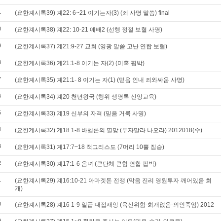
1
(요한계시록39) 계22: 6~21 이기는자(3) (죄 사명 말씀) final
0
(요한계시록38) 계22: 10-21 예배2 (선행 정절 보혈 사명)
9
(요한계시록37) 계21:9-27 교회 (영광 말씀 고난 연합 보혈)
8
(요한계시록36) 계21:1-8 이기는 자(2) (미혹 핍박)
7
(요한계시록35) 계21:1- 8 이기는 자(1) (믿음 인내 죄와싸움 사명)
6
(요한계시록34) 계20 천년왕국 (행위 생명록 신앙교육)
5
(요한계시록33) 계19 신부의 자격 (믿음 거룩 사명)
4
(요한계시록32) 계18 1-8 바벨론의 멸망 (투자말라 나오라) 2012018(수)
3
(요한계시록31) 계17:7~18 적그리스도 (7머리 10뿔 짐승)
2
(요한계시록30) 계17:1-6 음녀 (큰단체 큰힘 연합 핍박)
1
(요한계시록29) 계16:10-21 아마겟돈 전쟁 (막음 진리 영원투자 깨어있음 회
개)
0
(요한계시록28) 계16 1-9 일곱 대접재앙 (육신위함-회개없음-의인죽임) 2012
9