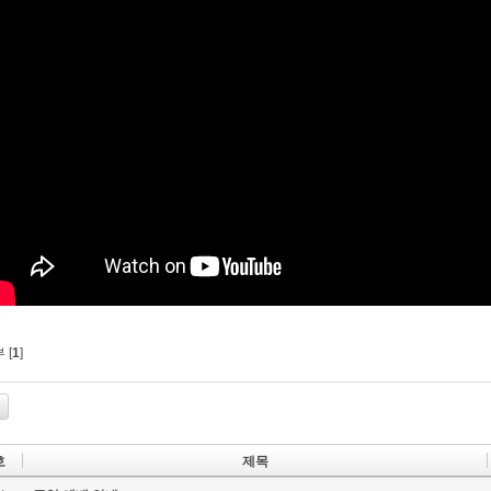
 [
1
]
호
제목