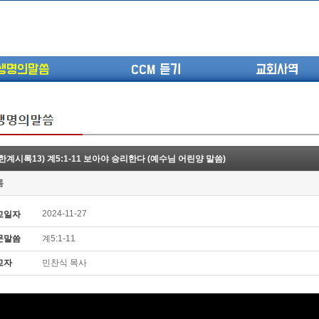
생명의말씀
CCM 듣기
교회사역
한계시록13) 계5:1-11 보아야 승리한다 (예수님 어린양 말씀)
(고린도전서13) 고전8:1-13 ...
롬
(고린도전서12) 고전7:23-40 ...
(고린도전서11) 고전6:9-20 ...
2024-11-27
교일자
(고린도전서10) 고전6:1~11 ...
문말씀
계5:1-11
(고린도전서9) 고전5:1-13 ...
(고린도전서8) 고전4 9-21 교...
교자
민찬식 목사
(고린도전서7) 고전4:1-8 판...