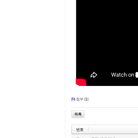
첨부 [
1
]
목록
번호