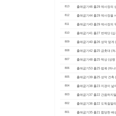
813
출애굽기46 출29 제사장의 
812
출애굽기44 출29 제사장을 
811
출애굽기43 출29 제사장의 두
810
출애굽기41 출27 번제단 (십
809
출애굽기40 출26 성막 덮게 
808
출애굽기42 출25 금촛대 (
807
출애굽기48 출25 떡상 (성령
806
출애굽기53 출25 법궤 (하나
805
출애굽기39 출25 성막 건축 
804
출애굽기38 출23 지경이 넓
803
출애굽기37 출22 간음하지말
802
출애굽기36 출22 도둑질말라 
801
출애굽기35 출21 합당한 배상