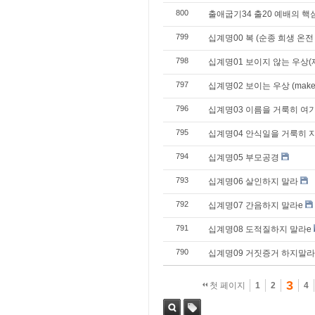
800
출애굽기34 출20 예배의 핵심
799
십계명00 복 (순종 희생 온전
798
십계명01 보이지 않는 우상(
797
십계명02 보이는 우상 (make b
796
십계명03 이름을 거룩히 여
795
십계명04 안식일을 거룩히 
794
십계명05 부모공경
793
십계명06 살인하지 말라
792
십계명07 간음하지 말라e
791
십계명08 도적질하지 말라e
790
십계명09 거짓증거 하지말라
3
첫 페이지
1
2
4