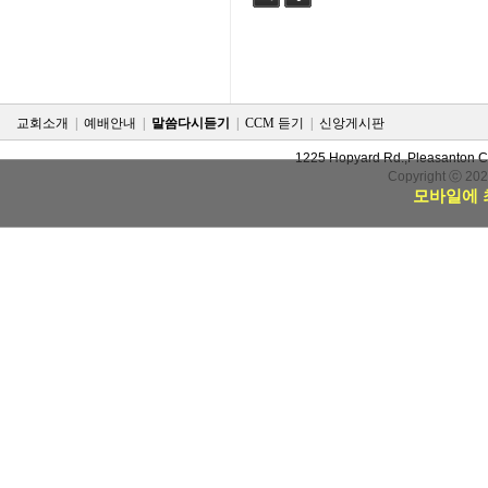
검색
태그
교회소개
|
예배안내
|
말씀다시듣기
|
CCM 듣기
|
신앙게시판
1225 Hopyard Rd.,Pleasanton 
Copyright ⓒ 20
모바일에 