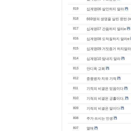
819
십계명06 살인하지 말라
818
669명의 생명을 살린 윈턴 (
817
십계명07 간음하지 말라e
816
십계명08 도적질하지 말라e
815
십계명09 거짓증거 하지말라
814
십계명10 탐내지 말라
813
안디옥 교회
812
중풍병자 치유 기적
811
기적의 비결은 믿음이다
810
기적의 비결은 긍휼이다.
809
기적의 비결은 말이다
808
주가 쓰시는 인생
807
열매