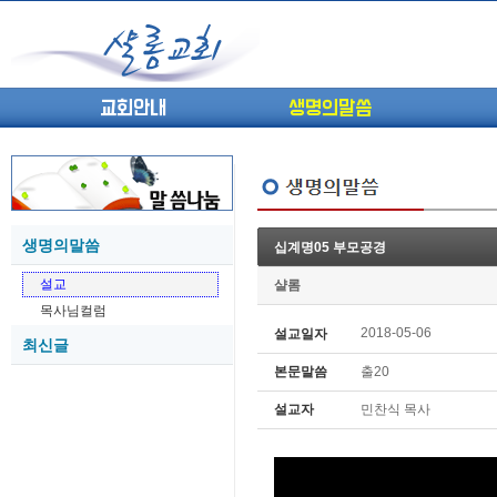
교회안내
생명의말씀
생명의말씀
십계명05 부모공경
(고린도전서13) 고전8:1-13 ...
05-27
설교
샬롬
(고린도전서12) 고전7:23-40 ...
05-26
목사님컬럼
(고린도전서11) 고전6:9-20 ...
05-21
2018-05-06
설교일자
최신글
(고린도전서10) 고전6:1~11 ...
05-20
본문말씀
출20
(고린도전서9) 고전5:1-13 ...
05-20
(고린도전서8) 고전4 9-21 교...
05-18
설교자
민찬식 목사
(고린도전서7) 고전4:1-8 판...
05-18