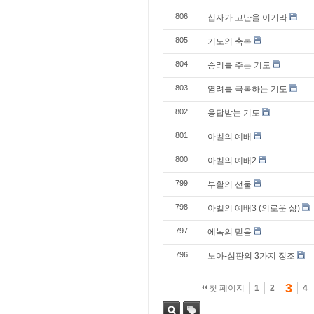
806
십자가 고난을 이기라
805
기도의 축복
804
승리를 주는 기도
803
염려를 극복하는 기도
802
응답받는 기도
801
아벨의 예배
800
아벨의 예배2
799
부활의 선물
798
아벨의 예배3 (의로운 삶)
797
에녹의 믿음
796
노아-심판의 3가지 징조
3
첫 페이지
1
2
4