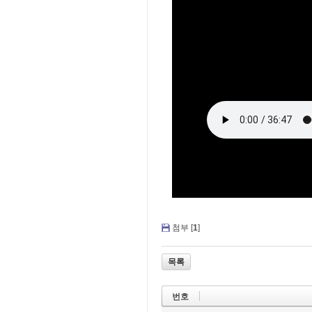
첨부 [
1
]
목록
번호