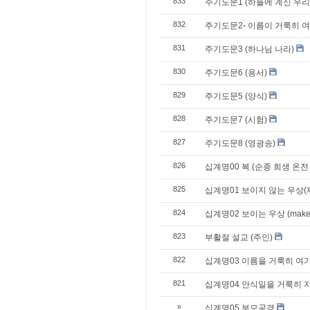
833
주기도문1 (하늘에 계신 우리
832
주기도문2- 이름이 거룩히 
831
주기도문3 (하나님 나라)
830
주기도문6 (용서)
829
주기도문5 (양식)
828
주기도문7 (시험)
827
주기도문8 (영광송)
826
십계명00 복 (순종 희생 온전
825
십계명01 보이지 않는 우상(
824
십계명02 보이는 우상 (make b
823
부활절 설교 (주인)
822
십계명03 이름을 거룩히 여
821
십계명04 안식일을 거룩히 
»
십계명05 부모공경