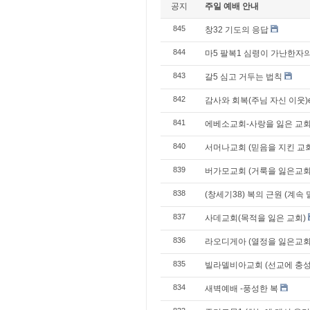
공지
주일 예배 안내
845
창32 기도의 응답
844
마5 팔복1 심령이 가난한자의
843
갈5 심고 거두는 법칙
842
감사와 회복(주님 자신 이웃)
841
에베소교회-사랑을 잃은 교
840
서머나교회 (믿음을 지킨 교회
839
버가모교회 (거룩을 잃은교회
838
(창세기38) 복의 근원 (계속
837
사데교회(목적을 잃은 교회)
836
라오디게아 (열정을 잃은교회
835
빌라델비아교회 (선교에 충성
834
새벽예배 -풍성한 복