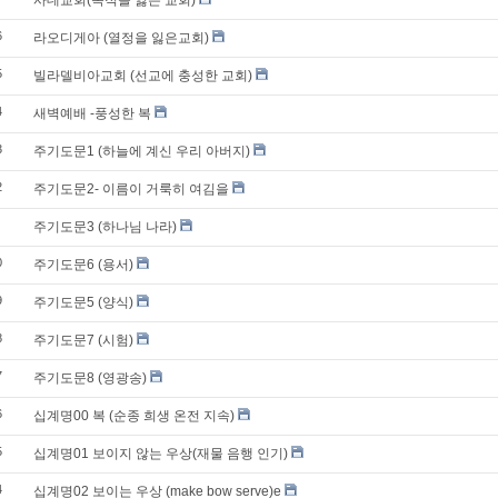
사데교회(목적을 잃은 교회)
6
라오디게아 (열정을 잃은교회)
5
빌라델비아교회 (선교에 충성한 교회)
4
새벽예배 -풍성한 복
3
주기도문1 (하늘에 계신 우리 아버지)
2
주기도문2- 이름이 거룩히 여김을
주기도문3 (하나님 나라)
0
주기도문6 (용서)
9
주기도문5 (양식)
8
주기도문7 (시험)
7
주기도문8 (영광송)
6
십계명00 복 (순종 희생 온전 지속)
5
십계명01 보이지 않는 우상(재물 음행 인기)
4
십계명02 보이는 우상 (make bow serve)e