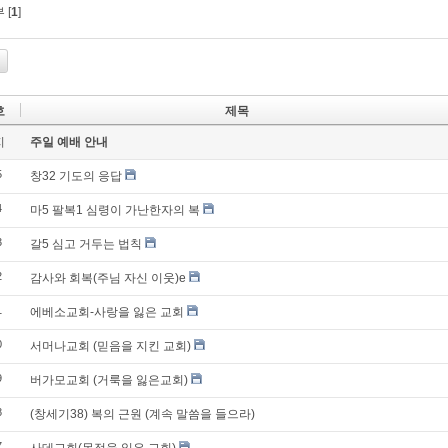
 [
1
]
호
제목
지
주일 예배 안내
5
창32 기도의 응답
4
마5 팔복1 심령이 가난한자의 복
3
갈5 심고 거두는 법칙
2
감사와 회복(주님 자신 이웃)e
1
에베소교회-사랑을 잃은 교회
0
서머나교회 (믿음을 지킨 교회)
9
버가모교회 (거룩을 잃은교회)
8
(창세기38) 복의 근원 (계속 말씀을 들으라)
7