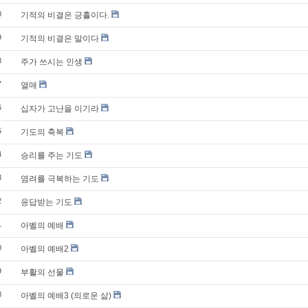
0
기적의 비결은 긍휼이다.
9
기적의 비결은 말이다
8
주가 쓰시는 인생
7
열매
6
십자가 고난을 이기라
5
기도의 축복
4
승리를 주는 기도
3
염려를 극복하는 기도
2
응답받는 기도
1
아벨의 예배
0
아벨의 예배2
9
부활의 선물
8
아벨의 예배3 (의로운 삶)