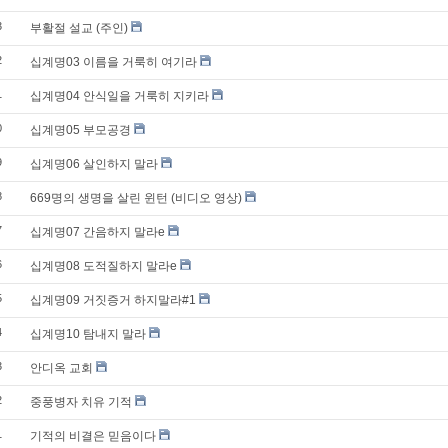
3
부활절 설교 (주인)
2
십계명03 이름을 거룩히 여기라
1
십계명04 안식일을 거룩히 지키라
0
십계명05 부모공경
9
십계명06 살인하지 말라
8
669명의 생명을 살린 윈턴 (비디오 영상)
7
십계명07 간음하지 말라e
6
십계명08 도적질하지 말라e
5
십계명09 거짓증거 하지말라#1
4
십계명10 탐내지 말라
3
안디옥 교회
2
중풍병자 치유 기적
1
기적의 비결은 믿음이다