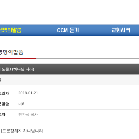
생명의말씀
CCM 듣기
교회사역
도문3 (하나님 나라)
(고린도전서13) 고전8:1-13 ...
롬
(고린도전서12) 고전7:23-40 ...
(고린도전서11) 고전6:9-20 ...
2018-01-21
교일자
(고린도전서10) 고전6:1~11 ...
문말씀
마6
(고린도전서9) 고전5:1-13 ...
(고린도전서8) 고전4 9-21 교...
교자
민찬식 목사
(고린도전서7) 고전4:1-8 판...
기도문강해3 -하나님나라