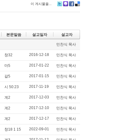
이 게시물을...
Tw
M
Fa
De
itte
e2
ce
lici
r
da
bo
ou
y
ok
s
본문말씀
설교일자
설교자
민찬식 목사
2016-12-18
창32
민찬식 목사
2017-01-22
마5
민찬식 목사
2017-01-15
갈5
민찬식 목사
2017-11-19
시 50:23
민찬식 목사
2017-12-03
계2
민찬식 목사
2017-12-10
계2
민찬식 목사
2017-12-17
계2
민찬식 목사
2022-09-01
창18 1 15
민찬식 목사
2017-11-12