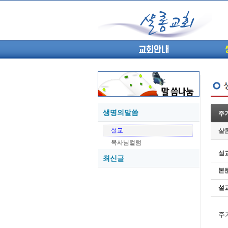
교회안내
생명의말씀
주기
05-27
설교
샬
05-26
목사님컬럼
05-21
설
최신글
05-20
본
05-20
05-18
설
05-18
주