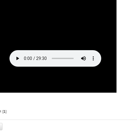
 [
1
]