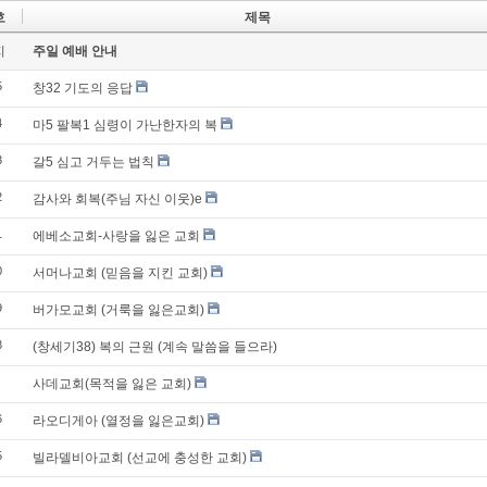
호
제목
지
주일 예배 안내
5
창32 기도의 응답
4
마5 팔복1 심령이 가난한자의 복
3
갈5 심고 거두는 법칙
2
감사와 회복(주님 자신 이웃)e
1
에베소교회-사랑을 잃은 교회
0
서머나교회 (믿음을 지킨 교회)
9
버가모교회 (거룩을 잃은교회)
8
(창세기38) 복의 근원 (계속 말씀을 들으라)
사데교회(목적을 잃은 교회)
6
라오디게아 (열정을 잃은교회)
5
빌라델비아교회 (선교에 충성한 교회)