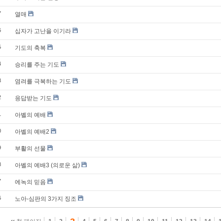
7
열매
6
십자가 고난을 이기라
5
기도의 축복
4
승리를 주는 기도
3
염려를 극복하는 기도
2
응답받는 기도
1
아벨의 예배
0
아벨의 예배2
9
부활의 선물
8
아벨의 예배3 (의로운 삶)
7
에녹의 믿음
6
노아-심판의 3가지 징조