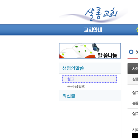
교회안내
생명의말씀
사
05-27
설교
샬
05-26
목사님컬럼
05-21
설
최신글
05-20
본
05-20
05-18
설
05-18
사