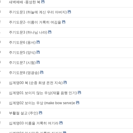
4
새벽예배 -풍성한 복
3
주기도문1 (하늘에 계신 우리 아버지)
2
주기도문2- 이름이 거룩히 여김을
1
주기도문3 (하나님 나라)
0
주기도문6 (용서)
9
주기도문5 (양식)
8
주기도문7 (시험)
7
주기도문8 (영광송)
6
십계명00 복 (순종 희생 온전 지속)
5
십계명01 보이지 않는 우상(재물 음행 인기)
4
십계명02 보이는 우상 (make bow serve)e
3
부활절 설교 (주인)
2
십계명03 이름을 거룩히 여기라
1