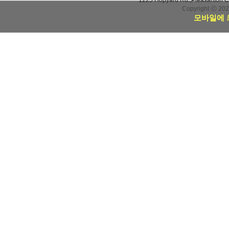
1225 Hopyard Rd.,Pleasanton 
Copyright ⓒ 20
모바일에 