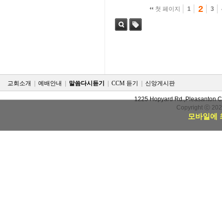
2
첫 페이지
1
3
검색
태그
교회소개
|
예배안내
|
말씀다시듣기
|
CCM 듣기
|
신앙게시판
1225 Hopyard Rd.,Pleasanton 
Copyright ⓒ 20
모바일에 