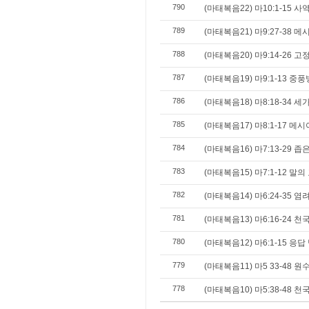
790
(마태복음22) 마10:1-15
789
(마태복음21) 마9:27-38 
788
(마태복음20) 마9:14-26
787
(마태복음19) 마9:1-13 중
786
(마태복음18) 마8:18-34 
785
(마태복음17) 마8:1-17 메
784
(마태복음16) 마7:13-29 좁
783
(마태복음15) 마7:1-12 말
782
(마태복음14) 마6:24-35 
781
(마태복음13) 마6:16-24 
780
(마태복음12) 마6:1-15 응
779
(마태복음11) 마5 33-48 
778
(마태복음10) 마5:38-48 