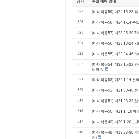
공지
주일 예배 안내
827
(마태복음59) 마24:15-28
826
(마태복음58) 마24:1-14 
825
(마태복음57) 마23:25-39
824
(마태복음56) 마23:13-24 7
823
(마태복음55) 마22:34-46 
822
(마태복음54) 마22:15-22
님의 것
821
(마태복음53) 마22:1-14 
820
(마태복음52) 마21:33-4
819
(마태복음51) 마21:23-32 
818
(마태복음50) 마21:1~10
817
(마태복음49) 마20:1-20 
816
(마태복음48) 마19:23-3
관)