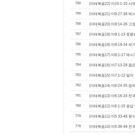
790
(마태복음22) 마10:1-15
789
(마태복음21) 마9:27-38 
788
(마태복음20) 마9:14-26
787
(마태복음19) 마9:1-13 중
786
(마태복음18) 마8:18-34 
785
(마태복음17) 마8:1-17 메
784
(마태복음16) 마7:13-29 좁
783
(마태복음15) 마7:1-12 말
782
(마태복음14) 마6:24-35 
781
(마태복음13) 마6:16-24 
780
(마태복음12) 마6:1-15 응
779
(마태복음11) 마5 33-48 
778
(마태복음10) 마5:38-48 