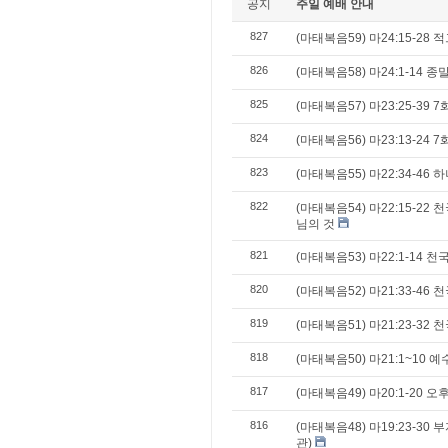
공지
주일 예배 안내
827
(마태복음59) 마24:15-28
826
(마태복음58) 마24:1-14 
825
(마태복음57) 마23:25-39
824
(마태복음56) 마23:13-24 7
823
(마태복음55) 마22:34-46 
822
(마태복음54) 마22:15-22
님의 것
821
(마태복음53) 마22:1-14 
820
(마태복음52) 마21:33-4
819
(마태복음51) 마21:23-32 
818
(마태복음50) 마21:1~10
817
(마태복음49) 마20:1-20 
816
(마태복음48) 마19:23-3
관)