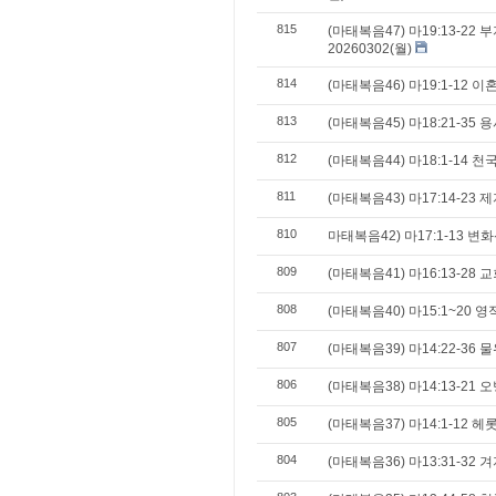
815
(마태복음47) 마19:13-2
20260302(월)
814
(마태복음46) 마19:1-12 
813
(마태복음45) 마18:21-35
812
(마태복음44) 마18:1-14
811
(마태복음43) 마17:14-23
810
마태복음42) 마17:1-13 변
809
(마태복음41) 마16:13-28
808
(마태복음40) 마15:1~20 
807
(마태복음39) 마14:22-36
806
(마태복음38) 마14:13-21
805
(마태복음37) 마14:1-12
804
(마태복음36) 마13:31-32