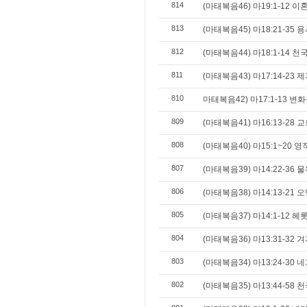
814
(마태복음46) 마19:1-12 
813
(마태복음45) 마18:21-35
812
(마태복음44) 마18:1-14
811
(마태복음43) 마17:14-23
810
마태복음42) 마17:1-13 변
809
(마태복음41) 마16:13-28
808
(마태복음40) 마15:1~20 
807
(마태복음39) 마14:22-36
806
(마태복음38) 마14:13-21
805
(마태복음37) 마14:1-12
804
(마태복음36) 마13:31-32
803
(마태복음34) 마13:24-30 
802
(마태복음35) 마13:44-58