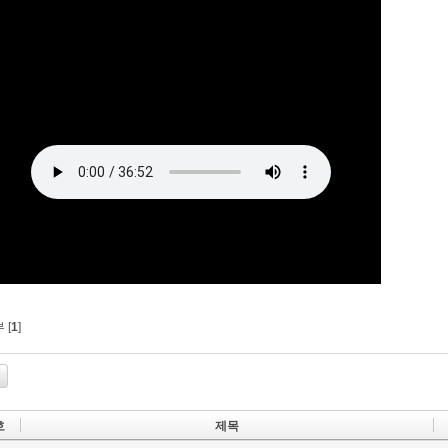
 [
1
]
호
제목