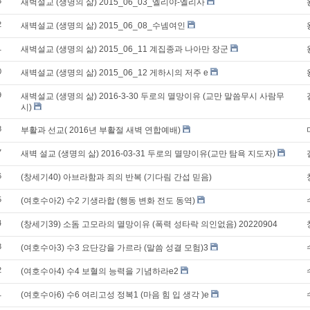
3
새벽설교 (생명의 삶) 2015_06_03_엘리야-엘리사
2
새벽설교 (생명의 삶) 2015_06_08_수넴여인
1
새벽설교 (생명의 삶) 2015_06_11 계집종과 나아만 장군
0
새벽설교 (생명의 삶) 2015_06_12 게하시의 저주 e
9
새벽설교 (생명의 삶) 2016-3-30 두로의 멸망이유 (교만 말씀무시 사람무
시)
8
부활과 선교( 2016년 부활절 새벽 연합예배)
7
새벽 설교 (생명의 삶) 2016-03-31 두로의 멸먕이유(교만 탐욕 지도자)
6
(창세기40) 아브라함과 죄의 반복 (기다림 간섭 믿음)
5
(여호수아2) 수2 기생라합 (행동 변화 전도 동역)
4
(창세기39) 소돔 고모라의 멸망이유 (폭력 성타락 의인없음) 20220904
3
(여호수아3) 수3 요단강을 가르라 (말씀 성결 모험)3
2
(여호수아4) 수4 보혈의 능력을 기념하라e2
1
(여호수아6) 수6 여리고성 정복1 (마음 힘 입 생각 )e