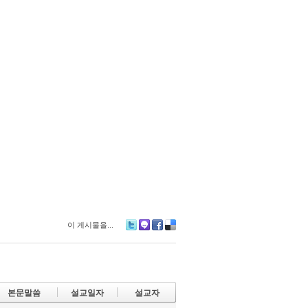
이 게시물을...
Tw
M
Fa
De
itte
e2
ce
lici
r
da
bo
ou
y
ok
s
본문말씀
설교일자
설교자