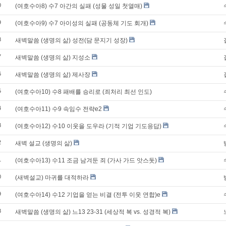
0
(여호수아8) 수7 아간의 실패 (성물 성일 첫열매)
9
(여호수아9) 수7 아이성의 실패 (공동체 기도 회개)
8
새벽말씀 (생명의 삶) 성전(담 문지기 성장)
7
새벽말씀 (생명의 삶) 지성소
6
새벽말씀 (생명의 삶) 제사장
5
(여호수아10) 수8 패배를 승리로 (죄처리 최선 인도)
4
(여호수아11) 수9 속임수 전략e2
3
(여호수아12) 수10 이웃을 도우라 (기적 기업 기도응답)
2
새벽 설교 (생명의 삶)
1
(여호수아13) 수11 조금 남겨둔 죄 (가사 가드 앗스돗)
0
(새벽설교) 마귀를 대적하라
9
(여호수아14) 수12 기업을 얻는 비결 (전투 이웃 연합)e
8
새벽말씀 (생명의 삶) 느13 23-31 (세상적 복 vs. 성경적 복)