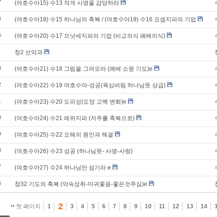
7
(여호수아15) 수13 작게 사명을 감당하라
6
(여호수아18) 수15 하나님의 축복 / (여호수아19) 수16 요셉지파의 기업
5
(여호수아20) 수17 므낫세지파의 기업 (비교의식 패배의식)
창2 선악과
3
(여호수아21) 수18 그림을 그려오라 (예배 소원 기도)e
2
(여호수아22) 수19 여호수아-성공(욕심버림 하나님뜻 상급)
1
(여호수아23) 수20 도피성(도망 고백 변화)e
0
(여호수아24) 수21 레위지파 (저주를 축복으로)
9
(여호수아25) 수22 오해의 원인과 해결
8
(여호수아26) 수23 성공 (하나님뜻- 사명-사랑)
7
(여호수아27) 수24 하나님만 섬기라 e
6
창32 기도의 축복 (약속성취-마귀좇음-좋은것주심)e
2
첫 페이지
1
3
4
5
6
7
8
9
10
11
12
13
14