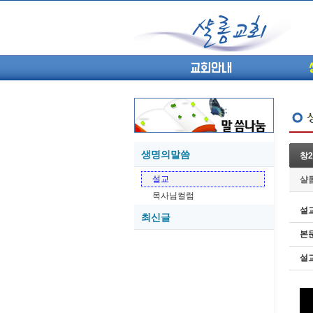
교회안내
생명의말씀
창
05-27
설교
샬
05-26
목사님컬럼
05-21
설
최신글
05-20
본
05-20
05-18
설
05-18