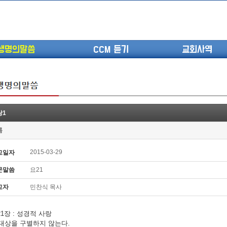
생명의말씀
CCM 듣기
교회사역
랑1
(고린도전서13) 고전8:1-13 ...
롬
(고린도전서12) 고전7:23-40 ...
(고린도전서11) 고전6:9-20 ...
2015-03-29
교일자
(고린도전서10) 고전6:1~11 ...
문말씀
요21
(고린도전서9) 고전5:1-13 ...
(고린도전서8) 고전4 9-21 교...
교자
민찬식 목사
(고린도전서7) 고전4:1-8 판...
1장 : 성경적 사랑
. 대상을 구별하지 않는다.