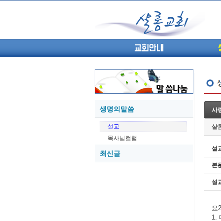
교회안내
생명의말씀
사
05-27
설교
샬
05-26
목사님컬럼
05-21
설
최신글
05-20
본
05-20
05-18
설
05-18
요2
1