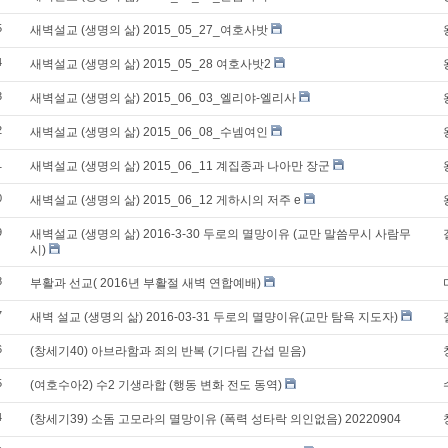
5
새벽설교 (생명의 삶) 2015_05_27_여호사밧
4
새벽설교 (생명의 삶) 2015_05_28 여호사밧2
3
새벽설교 (생명의 삶) 2015_06_03_엘리야-엘리사
2
새벽설교 (생명의 삶) 2015_06_08_수넴여인
1
새벽설교 (생명의 삶) 2015_06_11 계집종과 나아만 장군
0
새벽설교 (생명의 삶) 2015_06_12 게하시의 저주 e
9
새벽설교 (생명의 삶) 2016-3-30 두로의 멸망이유 (교만 말씀무시 사람무
시)
8
부활과 선교( 2016년 부활절 새벽 연합예배)
7
새벽 설교 (생명의 삶) 2016-03-31 두로의 멸먕이유(교만 탐욕 지도자)
6
(창세기40) 아브라함과 죄의 반복 (기다림 간섭 믿음)
5
(여호수아2) 수2 기생라합 (행동 변화 전도 동역)
4
(창세기39) 소돔 고모라의 멸망이유 (폭력 성타락 의인없음) 20220904