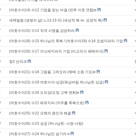
9
(여호수아14) 수12 기업을 얻는 비결 (전투 이웃 연합)e
8
새벽말씀 (생명의 삶) 느13 23-31 (세상적 복 vs. 성경적 복)
7
(여호수아15) 수13 작게 사명을 감당하라
6
(여호수아18) 수15 하나님의 축복 / (여호수아19) 수16 요셉지파의 기업
5
(여호수아20) 수17 므낫세지파의 기업 (비교의식 패배의식)
4
창2 선악과
3
(여호수아21) 수18 그림을 그려오라 (예배 소원 기도)e
2
(여호수아22) 수19 여호수아-성공(욕심버림 하나님뜻 상급)
1
(여호수아23) 수20 도피성(도망 고백 변화)e
0
(여호수아24) 수21 레위지파 (저주를 축복으로)
9
(여호수아25) 수22 오해의 원인과 해결
8
(여호수아26) 수23 성공 (하나님뜻- 사명-사랑)
7
(여호수아27) 수24 하나님만 섬기라 e