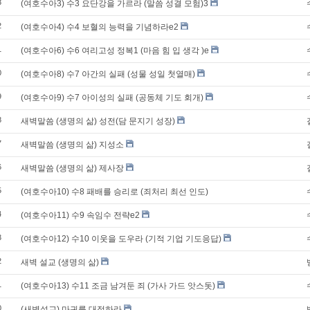
3
(여호수아3) 수3 요단강을 가르라 (말씀 성결 모험)3
2
(여호수아4) 수4 보혈의 능력을 기념하라e2
1
(여호수아6) 수6 여리고성 정복1 (마음 힘 입 생각 )e
0
(여호수아8) 수7 아간의 실패 (성물 성일 첫열매)
9
(여호수아9) 수7 아이성의 실패 (공동체 기도 회개)
8
새벽말씀 (생명의 삶) 성전(담 문지기 성장)
7
새벽말씀 (생명의 삶) 지성소
6
새벽말씀 (생명의 삶) 제사장
5
(여호수아10) 수8 패배를 승리로 (죄처리 최선 인도)
4
(여호수아11) 수9 속임수 전략e2
3
(여호수아12) 수10 이웃을 도우라 (기적 기업 기도응답)
2
새벽 설교 (생명의 삶)
1
(여호수아13) 수11 조금 남겨둔 죄 (가사 가드 앗스돗)
0
(새벽설교) 마귀를 대적하라