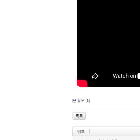
첨부 [
1
]
목록
번호