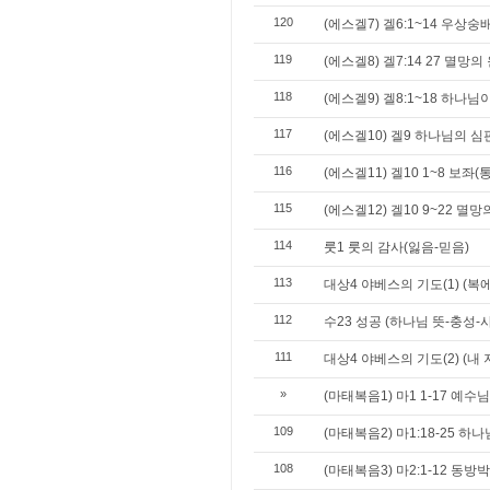
120
(에스겔7) 겔6:1~14 우상숭
119
(에스겔8) 겔7:14 27 멸망의
118
(에스겔9) 겔8:1~18 하나
117
(에스겔10) 겔9 하나님의 
116
(에스겔11) 겔10 1~8 보좌
115
(에스겔12) 겔10 9~22 멸
114
룻1 룻의 감사(잃음-믿음)
113
대상4 야베스의 기도(1) (복
112
수23 성공 (하나님 뜻-충성-
111
대상4 야베스의 기도(2) (내
»
(마태복음1) 마1 1-17 예수
109
(마태복음2) 마1:18-25 
108
(마태복음3) 마2:1-12 동