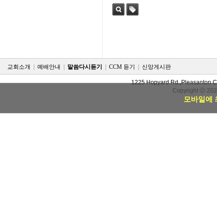
검색
태그
교회소개
|
예배안내
|
말씀다시듣기
|
CCM 듣기
|
신앙게시판
1225 Hopyard Rd.,Pleasanton 
Copyright ⓒ 20
모바일에 