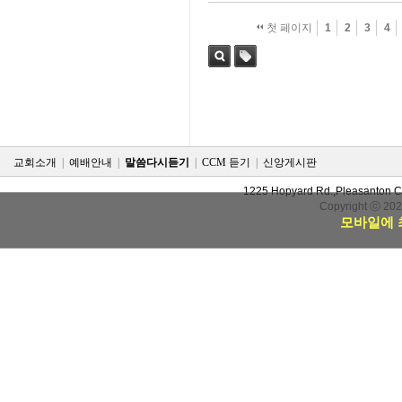
첫 페이지
1
2
3
4
검색
태그
교회소개
|
예배안내
|
말씀다시듣기
|
CCM 듣기
|
신앙게시판
1225 Hopyard Rd.,Pleasanton 
Copyright ⓒ 20
모바일에 