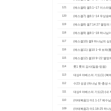
121
(에스겔6) 겔5:1~17 이스
120
(에스겔7) 겔6:1~14 우상숭
119
(에스겔8) 겔7:14 27 멸망의
118
(에스겔9) 겔8:1~18 하나
117
(에스겔10) 겔9 하나님의 
116
(에스겔11) 겔10 1~8 보좌
115
(에스겔12) 겔10 9~22 멸
114
룻1 룻의 감사(잃음-믿음)
113
대상4 야베스의 기도(1) (복
112
수23 성공 (하나님 뜻-충성-
111
대상4 야베스의 기도(2) (내
110
(마태복음1) 마1 1-17 예수
109
(마태복음2) 마1:18-25 