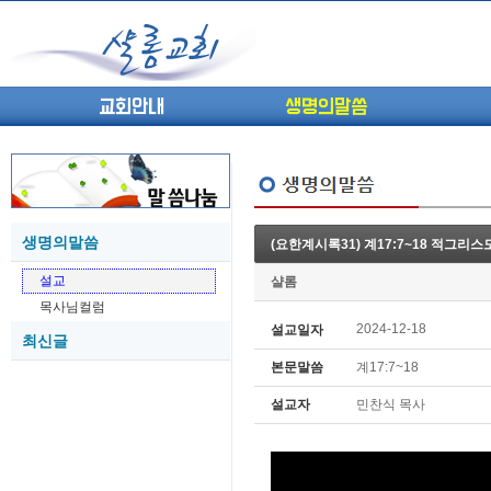
교회안내
생명의말씀
생명의말씀
(요한계시록31) 계17:7~18 적그리스도
(고린도전서13) 고전8:1-13 ...
05-27
설교
샬롬
(고린도전서12) 고전7:23-40 ...
05-26
목사님컬럼
(고린도전서11) 고전6:9-20 ...
05-21
2024-12-18
설교일자
최신글
(고린도전서10) 고전6:1~11 ...
05-20
본문말씀
계17:7~18
(고린도전서9) 고전5:1-13 ...
05-20
(고린도전서8) 고전4 9-21 교...
05-18
설교자
민찬식 목사
(고린도전서7) 고전4:1-8 판...
05-18