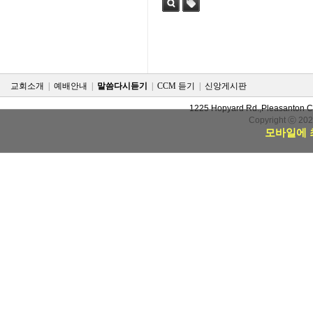
검색
태그
교회소개
|
예배안내
|
말씀다시듣기
|
CCM 듣기
|
신앙게시판
1225 Hopyard Rd.,Pleasanton 
Copyright ⓒ 20
모바일에 