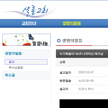
교회안내
생명의말씀
생명의말씀
누가복음43 눅19 나귀타신 예수님
(고린도전서13) 고전8:1-13 ...
05-27
설교
샬롬
(고린도전서12) 고전7:23-40 ...
05-26
목사님컬럼
(고린도전서11) 고전6:9-20 ...
05-21
2022-03-07
설교일자
최신글
(고린도전서10) 고전6:1~11 ...
05-20
본문말씀
눅19 28~40
(고린도전서9) 고전5:1-13 ...
05-20
(고린도전서8) 고전4 9-21 교...
05-18
설교자
민찬식 목사
(고린도전서7) 고전4:1-8 판...
05-18