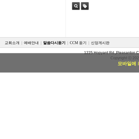
검색
태그
교회소개
|
예배안내
|
말씀다시듣기
|
CCM 듣기
|
신앙게시판
1225 Hopyard Rd.,Pleasanton 
Copyright ⓒ 20
모바일에 