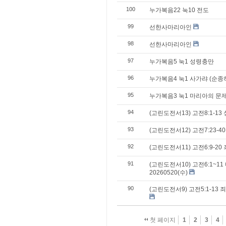
100
누가복음22 눅10 전도
99
선한사마리아인
98
선한사마리아인
97
누가복음5 눅1 성령충만
96
누가복음4 눅1 사가랴 (순종
95
누가복음3 눅1 마리아의 문제
94
(고린도전서13) 고전8:1-1
93
(고린도전서12) 고전7:23-
92
(고린도전서11) 고전6:9-2
91
(고린도전서10) 고전6:1~1
20260520(수)
90
(고린도전서9) 고전5:1-13
첫 페이지
1
2
3
4