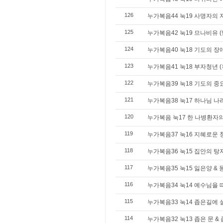
126
누가복음44 눅19 사명자의 자
125
누가복음42 눅19 므나비유 (믿
124
누가복음40 눅18 기도의 장애
123
누가복음41 눅18 부자청년 (
122
누가복음39 눅18 기도의 중
121
누가복음38 눅17 하나님 나
120
누가복음 눅17 한 나병환자의
119
누가복음37 눅16 지혜로운
118
누가복음36 눅15 집안의 탕
117
누가복음35 눅15 잃은양 & 
116
누가복음34 눅14 예수님을 
115
누가복음33 눅14 좁은길에
114
누가복음32 눅13 좁은 문 &