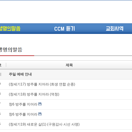
생명의말씀
CCM 듣기
교회사역
호
제목
(고린도전서13) 고전8:1-13 ...
지
주일 예배 안내
(고린도전서12) 고전7:23-40 ...
9
(고린도전서11) 고전6:9-20 ...
(창세기17) 방주를 지어라 (희생 연합 순종)
(고린도전서10) 고전6:1~11 ...
8
(창세기18) 방주를 지어라 (역청)
(고린도전서9) 고전5:1-13 ...
7
창6 방주를 지어라
(고린도전서8) 고전4 9-21 교...
(고린도전서7) 고전4:1-8 판...
6
창6 방주를 지어라
5
(창세기19) 새로운 삶(1) (구원감사 시선 사명)