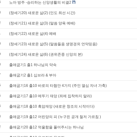
4
노아 방주 -승리하는 신앙생활의 비결2
3
(창세기20) 새로운 삶(2) (인도 최선 시간)
2
(창세기21) 새로운 삶(3) (말씀 양육 예배)
1
(창세기22) 새로운 삶(4) 예배
0
(창세기23) 새로운 삶(5) (말씀들음 생명경외 언약믿음)
9
(창세기24) 새로운 삶(6) (권위존중 신앙의 본)
8
출애굽기1 출1 하나님의 약속
7
출애굽기2 출1 십브라 & 부아
6
출애굽기16 출10 바로의 타협안 4가지 (주인 열심 자녀 가축)
5
출애굽기17 출10 메뚜기 재앙 (죄에 집착하지 말라)
4
출애굽기18 출10 흑암재앙 (새로운 창조의 시작이다)
3
출애굽기19 출12 어린양의 피 (누구든 공개 철저 가르침 )
2
출애굽기20 출12 억울함을 풀어주시는 하나님