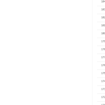
18
18
18
18
18
17
17
17
17
17
17
17
17