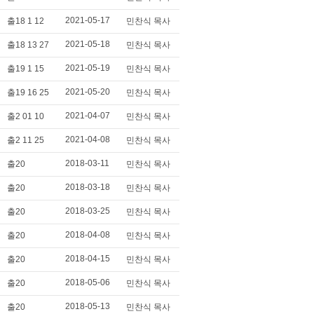
2021-05-17
출18 1 12
민찬식 목사
2021-05-18
출18 13 27
민찬식 목사
2021-05-19
출19 1 15
민찬식 목사
2021-05-20
출19 16 25
민찬식 목사
2021-04-07
출2 01 10
민찬식 목사
2021-04-08
출2 11 25
민찬식 목사
2018-03-11
출20
민찬식 목사
2018-03-18
출20
민찬식 목사
2018-03-25
출20
민찬식 목사
2018-04-08
출20
민찬식 목사
2018-04-15
출20
민찬식 목사
2018-05-06
출20
민찬식 목사
2018-05-13
출20
민찬식 목사