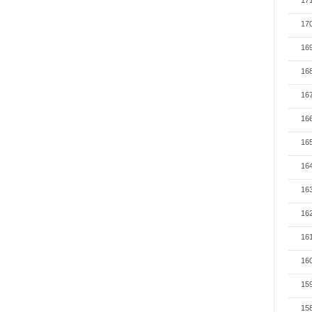
17
17
16
16
16
16
16
16
16
16
16
16
15
15