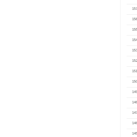
15
15
15
15
15
15
15
15
14
14
14
14
14