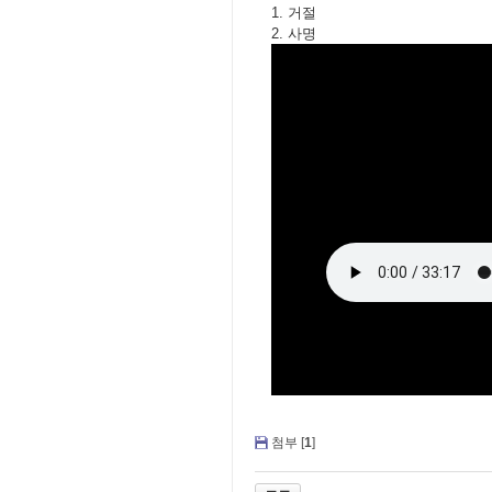
1. 거절
2. 사명
첨부 [
1
]