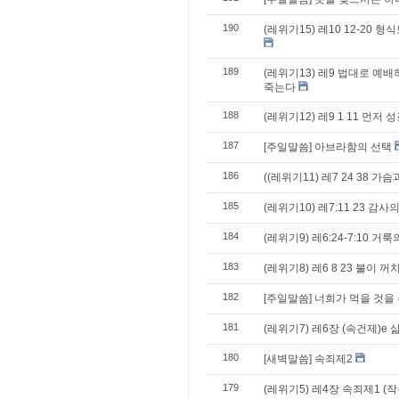
190
(레위기15) 레10 12-20 
189
(레위기13) 레9 법대로 예배
죽는다
188
(레위기12) 레9 1 11 먼저
187
[주일말씀] 아브라함의 선택
186
((레위기11) 레7 24 38 
185
(레위기10) 레7:11 23 
184
(레위기9) 레6:24-7:10 거
183
(레위기8) 레6 8 23 불이 
182
[주일말씀] 너희가 먹을 것을
181
(레위기7) 레6장 (속건제)e 
180
[새벽말씀] 속죄제2
179
(레위기5) 레4장 속죄제1 (