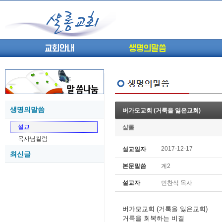
교회안내
생명의말씀
생명의말씀
버가모교회 (거룩을 잃은교회)
(고린도전서13) 고전8:1-13 ...
05-27
설교
샬롬
(고린도전서12) 고전7:23-40 ...
05-26
목사님컬럼
(고린도전서11) 고전6:9-20 ...
05-21
2017-12-17
설교일자
최신글
(고린도전서10) 고전6:1~11 ...
05-20
본문말씀
계2
(고린도전서9) 고전5:1-13 ...
05-20
(고린도전서8) 고전4 9-21 교...
05-18
설교자
민찬식 목사
(고린도전서7) 고전4:1-8 판...
05-18
버가모교회 (거룩을 잃은교회)
거룩을 회복하는 비결