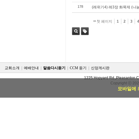
178
(레위기4) 레3장 화목제 (나
첫 페이지
1
2
3
검색
태그
교회소개
|
예배안내
|
말씀다시듣기
|
CCM 듣기
|
신앙게시판
1225 Hopyard Rd.,Pleasanton 
Copyright ⓒ 20
모바일에 