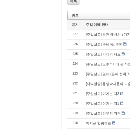
목록
번호
공지
주일 예배 안내
227
[주일설교] 참된 예배의 3가
226
[주일설교] 손님 vs, 주인
225
[주일설교] 기적의 재료
224
[주일설교] 오후 5시에 온 사
223
[주일설교] 열매 (은혜 섭취 
222
[새벽말씀] 동방박사들의 교
221
[주일설교] 이기는 자2
220
[주일설교] 이기는 자1
219
[주일설교] 신부의 자격
218
이지선 힐링캠프