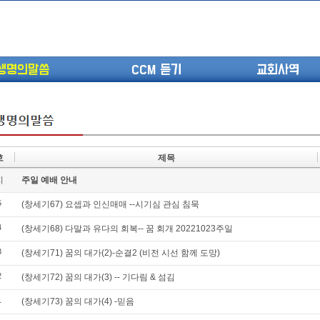
생명의말씀
CCM 듣기
교회사역
호
제목
(고린도전서13) 고전8:1-13 ...
지
주일 예배 안내
(고린도전서12) 고전7:23-40 ...
5
(고린도전서11) 고전6:9-20 ...
(창세기67) 요셉과 인신매매 --시기심 관심 침묵
(고린도전서10) 고전6:1~11 ...
4
(창세기68) 다말과 유다의 회복-- 꿈 회개 20221023주일
(고린도전서9) 고전5:1-13 ...
3
(창세기71) 꿈의 대가(2)-순결2 (비전 시선 함께 도망)
(고린도전서8) 고전4 9-21 교...
(고린도전서7) 고전4:1-8 판...
2
(창세기72) 꿈의 대가(3) -- 기다림 & 섬김
1
(창세기73) 꿈의 대가(4) -믿음