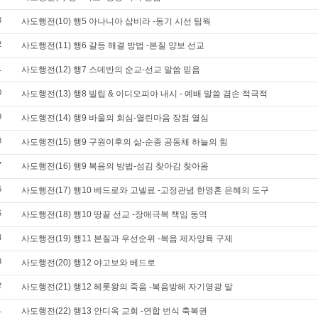
3
사도행전(10) 행5 아나니아 삽비라 -동기 시선 팀웍
2
사도행전(11) 행6 갈등 해결 방법 -본질 양보 선교
1
사도행전(12) 행7 스데반의 순교-선교 말씀 믿음
0
사도행전(13) 행8 빌립 & 이디오피아 내시 - 예배 말씀 겸손 적극적
9
사도행전(14) 행9 바울의 회심-열린마음 장점 열심
8
사도행전(15) 행9 구원이후의 삶-순종 공동체 하늘의 힘
7
사도행전(16) 행9 복음의 방법-섬김 찾아감 찾아옴
6
사도행전(17) 행10 베드로와 고넬료 -고정관념 한영혼 은혜의 도구
5
사도행전(18) 행10 땅끝 선교 -장애극복 책임 동역
4
사도행전(19) 행11 본질과 우선순위 -복음 제자양육 구제
3
사도행전(20) 행12 야고보와 베드로
2
사도행전(21) 행12 헤롯왕의 죽음 -복음방해 자기영광 말
1
사도행전(22) 행13 안디옥 교회 -연합 번식 축복권