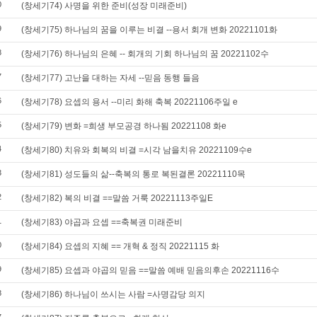
0
(창세기74) 사명을 위한 준비(성장 미래준비)
9
(창세기75) 하나님의 꿈을 이루는 비결 --용서 회개 변화 20221101화
8
(창세기76) 하나님의 은혜 -- 회개의 기회 하나님의 꿈 20221102수
7
(창세기77) 고난을 대하는 자세 --믿음 동행 들음
6
(창세기78) 요셉의 용서 --미리 화해 축복 20221106주일 e
5
(창세기79) 변화 =희생 부모공경 하나됨 20221108 화e
4
(창세기80) 치유와 회복의 비결 =시각 남을치유 20221109수e
3
(창세기81) 성도들의 삶--축복의 통로 복된결론 20221110목
2
(창세기82) 복의 비결 ==말씀 거룩 20221113주일E
1
(창세기83) 야곱과 요셉 ==축복권 미래준비
0
(창세기84) 요셉의 지혜 == 개혁 & 정직 20221115 화
9
(창세기85) 요셉과 야곱의 믿음 ==말씀 예배 믿음의후손 20221116수
8
(창세기86) 하나님이 쓰시는 사람 =사명감당 의지