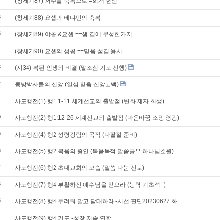
7
(창세기87) 저주를 축복으로 =회개 헌신
6
(창세기88) 요셉과 베냐민의 축복
5
(창세기89) 야곱 &요셉 ==샘 곁에 무성한가지
4
(창세기90) 요셉의 성공 ==믿음 섬김 용서
3
(시34) 복된 인생의 비결 (말조심 기도 선행)
2
동방박사들의 신앙 (열심 믿음 신앙고백)
1
사도행전(1) 행1:1-11 세계선교의 출발점 (변화 제자 희생)
0
사도행전(2) 행1:12-26 세계선교의 출발점 (마음바꿈 소망 영광)
9
사도행전(4) 행2 성령강림의 목적 (나팔절 준비)
8
사도행전(5) 행2 복음의 증인 (복음목적 말씀공부 하나님소원)
7
사도행전(6) 행2 초대교회의 모습 (말씀 나눔 선교)
6
사도행전(7) 행4 부활하신 예수님을 믿으라 (능력 기초석_)
5
사도행전(8) 행4 두려워 말고 담대하라 -시선 판단20230627 화
4
사도행전(9) 행4 기도 -성장 지속 연합