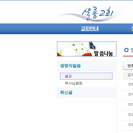
교회안내
생명의말씀
번
05-27
공
설교
05-26
목사님컬럼
37
05-21
최신글
05-20
37
05-20
37
05-18
05-18
37
37