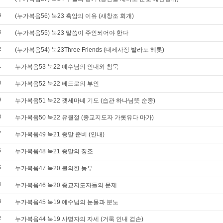
4
(누가복음56) 눅23 흑암의 이유 (새창조 회개)
3
(누가복음55) 눅23 말씀이 주인되어야 한다
2
(누가복음54) 눅23Three Friends (대제사장 발라도 헤롯)
1
누가복음53 눅22 예수님의 인내와 침묵
0
누가복음52 눅22 베드로의 부인
9
누가복음51 눅22 겟세마네 기도 (습관 하나님뜻 순종)
8
누가복음50 눅22 유월절 (종교지도자 가롯유다 마가)
7
누가복음49 눅21 종말 준비 (인내)
6
누가복음48 눅21 종말의 징조
5
누가복음47 눅20 불의한 농부
4
누가복음46 눅20 종교지도자들의 문제
3
누가복음45 눅19 예수님의 눈물과 분노
2
누가복음44 눅19 사명자의 자세 (거룩 인내 겸손)