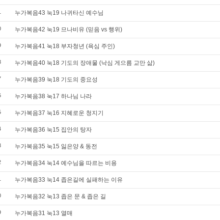
1
누가복음43 눅19 나귀타신 예수님
0
누가복음42 눅19 므나비유 (믿음 vs 행위)
9
누가복음41 눅18 부자청년 (욕심 주인)
8
누가복음40 눅18 기도의 장애물 (낙심 게으름 교만 삶)
7
누가복음39 눅18 기도의 중요성
6
누가복음38 눅17 하나님 나라
5
누가복음37 눅16 지혜로운 청지기
4
누가복음36 눅15 집안의 탕자
3
누가복음35 눅15 잃은양 & 동전
2
누가복음34 눅14 예수님을 따르는 비용
1
누가복음33 눅14 좁은길에 실패하는 이유
0
누가복음32 눅13 좁은 문 & 좁은 길
9
누가복음31 눅13 열매