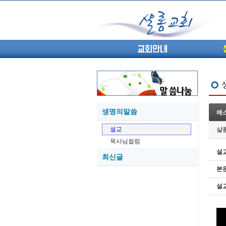
교회안내
생명의말씀
에스
05-27
설교
샬
05-26
목사님컬럼
05-21
설
최신글
05-20
본
05-20
05-18
설
05-18