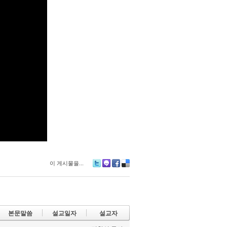
이 게시물을...
Tw
M
Fa
De
itte
e2
ce
lici
r
da
bo
ou
y
ok
s
본문말씀
설교일자
설교자