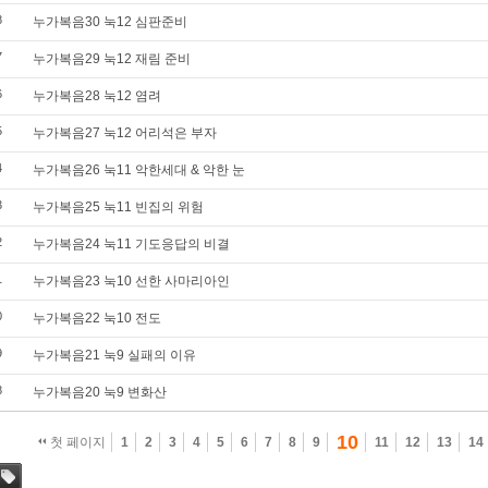
8
누가복음30 눅12 심판준비
7
누가복음29 눅12 재림 준비
6
누가복음28 눅12 염려
5
누가복음27 눅12 어리석은 부자
4
누가복음26 눅11 악한세대 & 악한 눈
3
누가복음25 눅11 빈집의 위험
2
누가복음24 눅11 기도응답의 비결
1
누가복음23 눅10 선한 사마리아인
0
누가복음22 눅10 전도
9
누가복음21 눅9 실패의 이유
8
누가복음20 눅9 변화산
10
첫 페이지
1
2
3
4
5
6
7
8
9
11
12
13
14