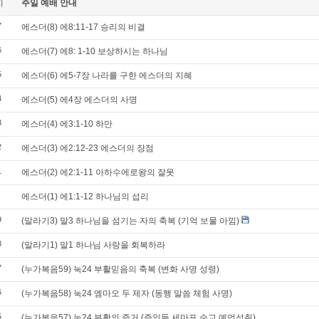
지
주일 예배 안내
7
에스더(8) 에8:11-17 승리의 비결
6
에스더(7) 에8: 1-10 보상하시는 하나님
5
에스더(6) 에5-7장 나라를 구한 에스더의 지혜
4
에스더(5) 에4장 에스더의 사명
3
에스더(4) 에3:1-10 하만
2
에스더(3) 에2:12-23 에스더의 장점
1
에스더(2) 에2:1-11 아하수에로왕의 잘못
에스더(1) 에1:1-12 하나님의 섭리
9
(말라기3) 말3 하나님을 섬기는 자의 축복 (기억 보물 아낌)
8
(말라기1) 말1 하나님 사랑을 회복하라
7
(누가복음59) 눅24 부활믿음의 축복 (변화 사명 성령)
6
(누가복음58) 눅24 엠마오 두 제자 (동행 말씀 체험 사명)
5
(누가복음57) 눅24 부활의 증거 (증인들 세마포 순교 예언성취)