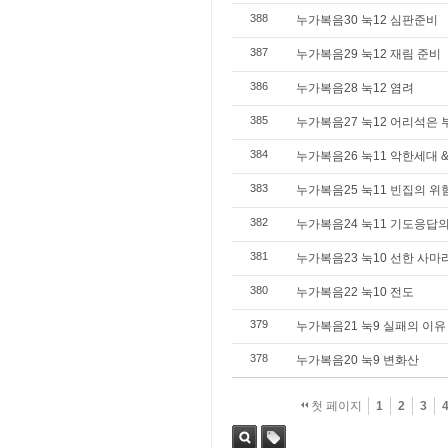
388
누가복음30 눅12 심판준비
387
누가복음29 눅12 재림 준비
386
누가복음28 눅12 염려
385
누가복음27 눅12 어리석은 
384
누가복음26 눅11 악한세대 &
383
누가복음25 눅11 빈집의 위
382
누가복음24 눅11 기도응답
381
누가복음23 눅10 선한 사
380
누가복음22 눅10 전도
379
누가복음21 눅9 실패의 이유
378
누가복음20 눅9 변화산
첫 페이지
1
2
3