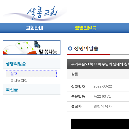
교회안내
생명의말씀
생명의말씀
누가복음53 눅22 예수님의 인내와 침
(고린도전서13) 고전8:1-13 ...
05-27
설교
샬롬
(고린도전서12) 고전7:23-40 ...
05-26
목사님컬럼
(고린도전서11) 고전6:9-20 ...
05-21
2022-03-22
설교일자
최신글
(고린도전서10) 고전6:1~11 ...
05-20
본문말씀
눅22 63 71
(고린도전서9) 고전5:1-13 ...
05-20
(고린도전서8) 고전4 9-21 교...
05-18
설교자
민찬식 목사
(고린도전서7) 고전4:1-8 판...
05-18