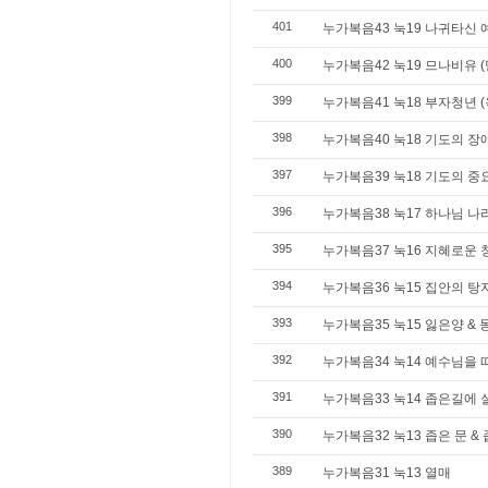
401
누가복음43 눅19 나귀타신
400
누가복음42 눅19 므나비유 (믿
399
누가복음41 눅18 부자청년 (
398
누가복음40 눅18 기도의 장애
397
누가복음39 눅18 기도의 중
396
누가복음38 눅17 하나님 나
395
누가복음37 눅16 지혜로운
394
누가복음36 눅15 집안의 탕
393
누가복음35 눅15 잃은양 & 
392
누가복음34 눅14 예수님을 
391
누가복음33 눅14 좁은길에
390
누가복음32 눅13 좁은 문 &
389
누가복음31 눅13 열매