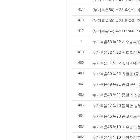
414
(누가복음56) 눅23 흑암의 
413
(누가복음55) 눅23 말씀이
412
(누가복음54) 눅23Three F
»
누가복음53 눅22 예수님의 
410
누가복음52 눅22 베드로의 
409
누가복음51 눅22 겟세마네 
408
누가복음50 눅22 유월절 (
407
누가복음49 눅21 종말 준비 
406
누가복음48 눅21 종말의 징
405
누가복음47 눅20 불의한 농
404
누가복음46 눅20 종교지도
403
누가복음45 눅19 예수님의 
402
누가복음44 눅19 사명자의 자