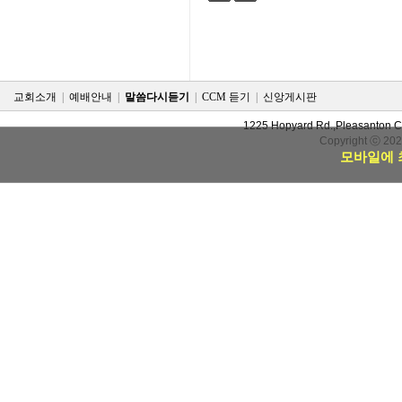
검색
태그
교회소개
|
예배안내
|
말씀다시듣기
|
CCM 듣기
|
신앙게시판
1225 Hopyard Rd.,Pleasanton 
Copyright ⓒ 20
모바일에 