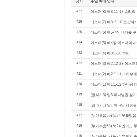
공지
주일 예배 안내
427
에스더(8) 에8:11-17 승리의
426
에스더(7) 에8: 1-10 보상
425
에스더(6) 에5-7장 나라를 
424
에스더(5) 에4장 에스더의 
423
에스더(4) 에3:1-10 하만
422
에스더(3) 에2:12-23 에스
421
에스더(2) 에2:1-11 아하
420
에스더(1) 에1:1-12 하나님
419
(말라기3) 말3 하나님을 섬기
418
(말라기1) 말1 하나님 사랑
417
(누가복음59) 눅24 부활믿음
416
(누가복음58) 눅24 엠마오 
415
(누가복음57) 눅24 부활의 