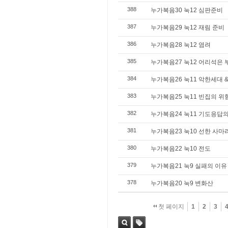
388
누가복음30 눅12 심판준비
387
누가복음29 눅12 재림 준비
386
누가복음28 눅12 염려
385
누가복음27 눅12 어리석은 
384
누가복음26 눅11 악한세대 &
383
누가복음25 눅11 빈집의 위
382
누가복음24 눅11 기도응답
381
누가복음23 눅10 선한 사
380
누가복음22 눅10 전도
379
누가복음21 눅9 실패의 이유
378
누가복음20 눅9 변화산
첫 페이지
1
2
3