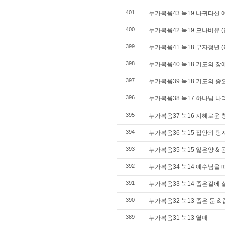
401
누가복음43 눅19 나귀타신
400
누가복음42 눅19 므나비유 (믿
399
누가복음41 눅18 부자청년 (
398
누가복음40 눅18 기도의 장애
397
누가복음39 눅18 기도의 중
396
누가복음38 눅17 하나님 나
395
누가복음37 눅16 지혜로운
394
누가복음36 눅15 집안의 탕
393
누가복음35 눅15 잃은양 & 
392
누가복음34 눅14 예수님을 
391
누가복음33 눅14 좁은길에
390
누가복음32 눅13 좁은 문 &
389
누가복음31 눅13 열매