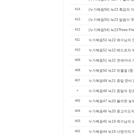
414
(누가복음56) 눅23 흑암의 
413
(누가복음55) 눅23 말씀이
412
(누가복음54) 눅23Three F
411
누가복음53 눅22 예수님의 
410
누가복음52 눅22 베드로의 
409
누가복음51 눅22 겟세마네 
408
누가복음50 눅22 유월절 (
407
누가복음49 눅21 종말 준비 
»
누가복음48 눅21 종말의 징
405
누가복음47 눅20 불의한 농
404
누가복음46 눅20 종교지도
403
누가복음45 눅19 예수님의 
402
누가복음44 눅19 사명자의 자