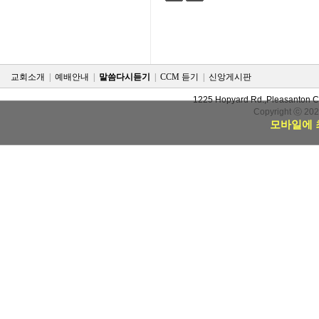
검색
태그
교회소개
|
예배안내
|
말씀다시듣기
|
CCM 듣기
|
신앙게시판
1225 Hopyard Rd.,Pleasanton 
Copyright ⓒ 20
모바일에 