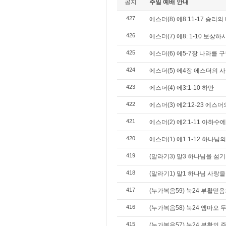
공지
주일 예배 안내
427
에스더(8) 에8:11-17 승리의
426
에스더(7) 에8: 1-10 보상
425
에스더(6) 에5-7장 나라를 
424
에스더(5) 에4장 에스더의 
423
에스더(4) 에3:1-10 하만
422
에스더(3) 에2:12-23 에스
421
에스더(2) 에2:1-11 아하
420
에스더(1) 에1:1-12 하나님
419
(말라기3) 말3 하나님을 섬기
418
(말라기1) 말1 하나님 사랑
417
(누가복음59) 눅24 부활믿음
416
(누가복음58) 눅24 엠마오 
415
(누가복음57) 눅24 부활의 