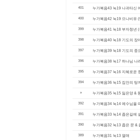
401
누가복음43 눅19 나귀타신
400
누가복음42 눅19 므나비유 (믿
399
누가복음41 눅18 부자청년 (
398
누가복음40 눅18 기도의 장애
397
누가복음39 눅18 기도의 중
396
누가복음38 눅17 하나님 나
395
누가복음37 눅16 지혜로운
394
누가복음36 눅15 집안의 탕
»
누가복음35 눅15 잃은양 & 
392
누가복음34 눅14 예수님을 
391
누가복음33 눅14 좁은길에
390
누가복음32 눅13 좁은 문 &
389
누가복음31 눅13 열매