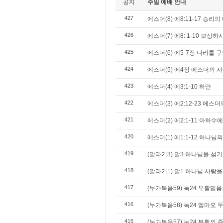
공지
주일 예배 안내
427
에스더(8) 에8:11-17 승리의
426
에스더(7) 에8: 1-10 보상
425
에스더(6) 에5-7장 나라를 
424
에스더(5) 에4장 에스더의 
423
에스더(4) 에3:1-10 하만
422
에스더(3) 에2:12-23 에스
421
에스더(2) 에2:1-11 아하
420
에스더(1) 에1:1-12 하나님
419
(말라기3) 말3 하나님을 섬기
418
(말라기1) 말1 하나님 사랑
417
(누가복음59) 눅24 부활믿음
416
(누가복음58) 눅24 엠마오 
415
(누가복음57) 눅24 부활의 