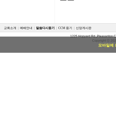
검색
태그
교회소개
|
예배안내
|
말씀다시듣기
|
CCM 듣기
|
신앙게시판
1225 Hopyard Rd.,Pleasanton 
Copyright ⓒ 20
모바일에 