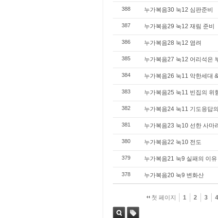
388
누가복음30 눅12 심판준비
387
누가복음29 눅12 재림 준비
386
누가복음28 눅12 염려
385
누가복음27 눅12 어리석은 
384
누가복음26 눅11 악한세대 &
383
누가복음25 눅11 빈집의 위
382
누가복음24 눅11 기도응답
381
누가복음23 눅10 선한 사
380
누가복음22 눅10 전도
379
누가복음21 눅9 실패의 이유
378
누가복음20 눅9 변화산
첫 페이지
1
2
3