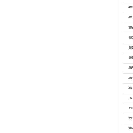
40
40
39
39
39
39
39
39
39
»
39
39
38