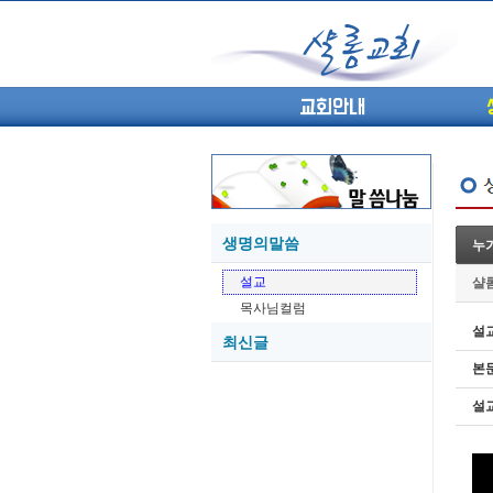
교회안내
생명의말씀
누가
05-27
설교
샬
05-26
목사님컬럼
05-21
설
최신글
05-20
본
05-20
05-18
설
05-18