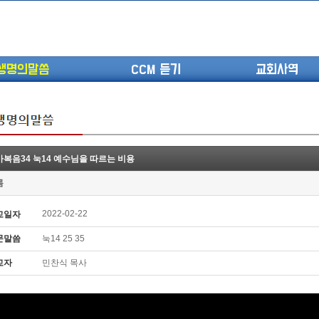
생명의말씀
CCM 듣기
교회사역
복음34 눅14 예수님을 따르는 비용
(고린도전서13) 고전8:1-13 ...
롬
(고린도전서12) 고전7:23-40 ...
(고린도전서11) 고전6:9-20 ...
2022-02-22
교일자
(고린도전서10) 고전6:1~11 ...
문말씀
눅14 25 35
(고린도전서9) 고전5:1-13 ...
(고린도전서8) 고전4 9-21 교...
교자
민찬식 목사
(고린도전서7) 고전4:1-8 판...