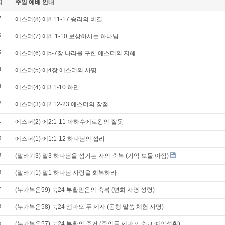
지
주일 예배 안내
7
에스더(8) 에8:11-17 승리의 비결
6
에스더(7) 에8: 1-10 보상하시는 하나님
5
에스더(6) 에5-7장 나라를 구한 에스더의 지혜
4
에스더(5) 에4장 에스더의 사명
3
에스더(4) 에3:1-10 하만
2
에스더(3) 에2:12-23 에스더의 장점
1
에스더(2) 에2:1-11 아하수에로왕의 잘못
0
에스더(1) 에1:1-12 하나님의 섭리
9
(말라기3) 말3 하나님을 섬기는 자의 축복 (기억 보물 아낌)
8
(말라기1) 말1 하나님 사랑을 회복하라
7
(누가복음59) 눅24 부활믿음의 축복 (변화 사명 성령)
6
(누가복음58) 눅24 엠마오 두 제자 (동행 말씀 체험 사명)
5
(누가복음57) 눅24 부활의 증거 (증인들 세마포 순교 예언성취)