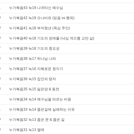
1
누가복음43 눅19 나귀타신 예수님
0
누가복음42 눅19 므나비유 (믿음 vs 행위)
9
누가복음41 눅18 부자청년 (욕심 주인)
8
누가복음40 눅18 기도의 장애물 (낙심 게으름 교만 삶)
7
누가복음39 눅18 기도의 중요성
6
누가복음38 눅17 하나님 나라
5
누가복음37 눅16 지혜로운 청지기
4
누가복음36 눅15 집안의 탕자
3
누가복음35 눅15 잃은양 & 동전
누가복음34 눅14 예수님을 따르는 비용
1
누가복음33 눅14 좁은길에 실패하는 이유
0
누가복음32 눅13 좁은 문 & 좁은 길
9
누가복음31 눅13 열매