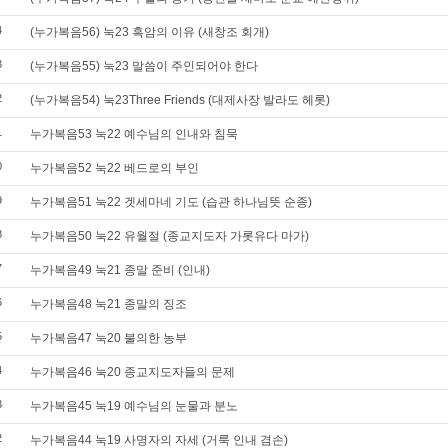
4
(누가복음56) 눅23 흑암의 이유 (새창조 회개)
3
(누가복음55) 눅23 말씀이 주인되어야 한다
2
(누가복음54) 눅23Three Friends (대제사장 발라도 헤롯)
1
누가복음53 눅22 예수님의 인내와 침묵
0
누가복음52 눅22 베드로의 부인
9
누가복음51 눅22 겟세마네 기도 (습관 하나님뜻 순종)
8
누가복음50 눅22 유월절 (종교지도자 가롯유다 마가)
7
누가복음49 눅21 종말 준비 (인내)
6
누가복음48 눅21 종말의 징조
5
누가복음47 눅20 불의한 농부
4
누가복음46 눅20 종교지도자들의 문제
3
누가복음45 눅19 예수님의 눈물과 분노
2
누가복음44 눅19 사명자의 자세 (거룩 인내 겸손)