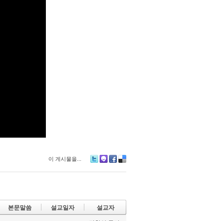
이 게시물을...
Tw
M
Fa
De
itte
e2
ce
lici
r
da
bo
ou
y
ok
s
본문말씀
설교일자
설교자