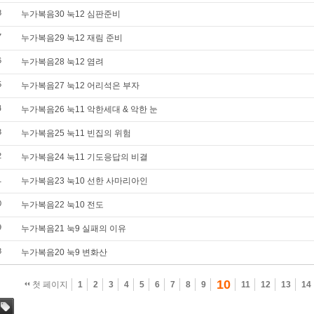
8
누가복음30 눅12 심판준비
7
누가복음29 눅12 재림 준비
6
누가복음28 눅12 염려
5
누가복음27 눅12 어리석은 부자
4
누가복음26 눅11 악한세대 & 악한 눈
3
누가복음25 눅11 빈집의 위험
2
누가복음24 눅11 기도응답의 비결
1
누가복음23 눅10 선한 사마리아인
0
누가복음22 눅10 전도
9
누가복음21 눅9 실패의 이유
8
누가복음20 눅9 변화산
10
첫 페이지
1
2
3
4
5
6
7
8
9
11
12
13
14