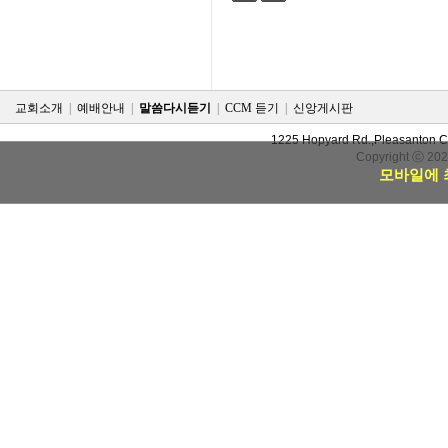
검색
태그
교회소개
|
예배안내
|
말씀다시듣기
|
CCM 듣기
|
신앙게시판
1225 Hopyard Rd.,Pleasanton 
Copyright ⓒ 20
모바일에 