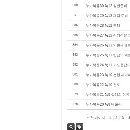
388
누가복음30 눅12 심판준비
»
누가복음29 눅12 재림 준비
386
누가복음28 눅12 염려
385
누가복음27 눅12 어리석은 
384
누가복음26 눅11 악한세대 &
383
누가복음25 눅11 빈집의 위
382
누가복음24 눅11 기도응답
381
누가복음23 눅10 선한 사
380
누가복음22 눅10 전도
379
누가복음21 눅9 실패의 이유
378
누가복음20 눅9 변화산
첫 페이지
1
2
3