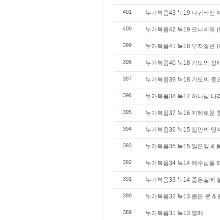
401
누가복음43 눅19 나귀타신
400
누가복음42 눅19 므나비유 (믿
399
누가복음41 눅18 부자청년 (
398
누가복음40 눅18 기도의 장애
397
누가복음39 눅18 기도의 중
396
누가복음38 눅17 하나님 나
395
누가복음37 눅16 지혜로운
394
누가복음36 눅15 집안의 탕
393
누가복음35 눅15 잃은양 & 
392
누가복음34 눅14 예수님을 
391
누가복음33 눅14 좁은길에
390
누가복음32 눅13 좁은 문 &
389
누가복음31 눅13 열매