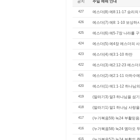
공지
주일 예배 안내
427
에스더(8) 에8:11-17 승리의
426
에스더(7) 에8: 1-10 보상
425
에스더(6) 에5-7장 나라를 
424
에스더(5) 에4장 에스더의 
423
에스더(4) 에3:1-10 하만
422
에스더(3) 에2:12-23 에스
421
에스더(2) 에2:1-11 아하
420
에스더(1) 에1:1-12 하나님
419
(말라기3) 말3 하나님을 섬기
418
(말라기1) 말1 하나님 사랑
417
(누가복음59) 눅24 부활믿음
416
(누가복음58) 눅24 엠마오 
415
(누가복음57) 눅24 부활의 