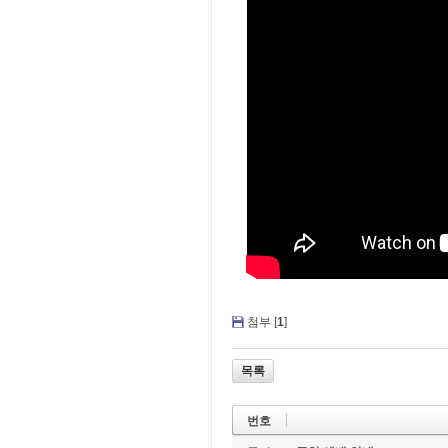
첨부 [
1
]
목록
번호