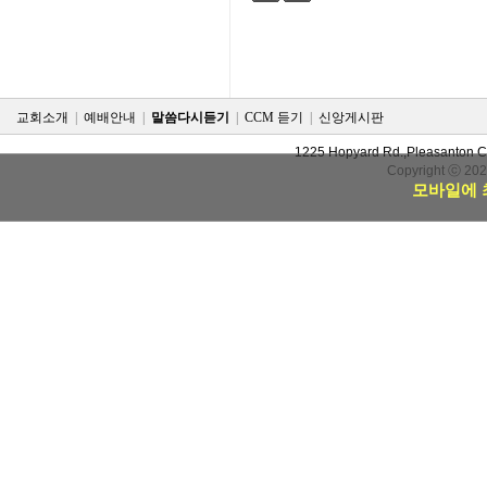
검색
태그
교회소개
|
예배안내
|
말씀다시듣기
|
CCM 듣기
|
신앙게시판
1225 Hopyard Rd.,Pleasanton 
Copyright ⓒ 20
모바일에 