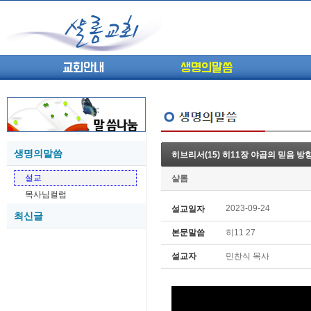
교회안내
생명의말씀
생명의말씀
히브리서(15) 히11장 야곱의 믿음 방
(고린도전서13) 고전8:1-13 ...
05-27
설교
샬롬
(고린도전서12) 고전7:23-40 ...
05-26
목사님컬럼
(고린도전서11) 고전6:9-20 ...
05-21
2023-09-24
설교일자
최신글
(고린도전서10) 고전6:1~11 ...
05-20
본문말씀
히11 27
(고린도전서9) 고전5:1-13 ...
05-20
(고린도전서8) 고전4 9-21 교...
05-18
설교자
민찬식 목사
(고린도전서7) 고전4:1-8 판...
05-18