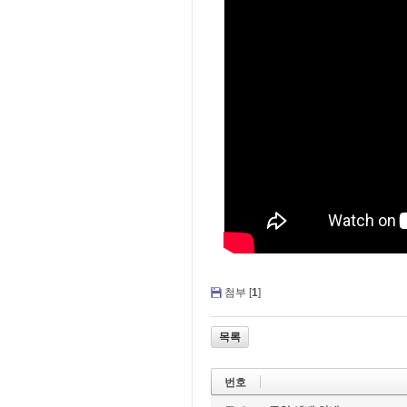
첨부 [
1
]
목록
번호