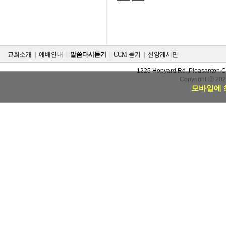
검색
태그
교회소개
|
예배안내
|
말씀다시듣기
|
CCM 듣기
|
신앙게시판
1225 Hopyard Rd.,Pleasanton 
Copyright ⓒ 20
모바일에 