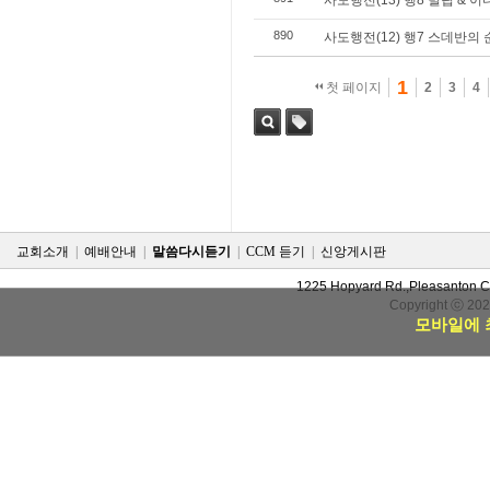
사도행전(13) 행8 빌립 & 
890
사도행전(12) 행7 스데반의
1
첫 페이지
2
3
4
검색
태그
교회소개
|
예배안내
|
말씀다시듣기
|
CCM 듣기
|
신앙게시판
1225 Hopyard Rd.,Pleasanton 
Copyright ⓒ 20
모바일에 