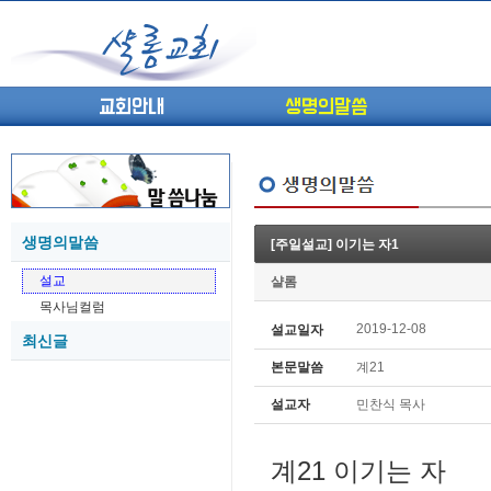
교회안내
생명의말씀
생명의말씀
[주일설교] 이기는 자1
(고린도전서13) 고전8:1-13 ...
05-27
설교
샬롬
(고린도전서12) 고전7:23-40 ...
05-26
목사님컬럼
(고린도전서11) 고전6:9-20 ...
05-21
2019-12-08
설교일자
최신글
(고린도전서10) 고전6:1~11 ...
05-20
본문말씀
계21
(고린도전서9) 고전5:1-13 ...
05-20
(고린도전서8) 고전4 9-21 교...
05-18
설교자
민찬식 목사
(고린도전서7) 고전4:1-8 판...
05-18
계21 이기는 자