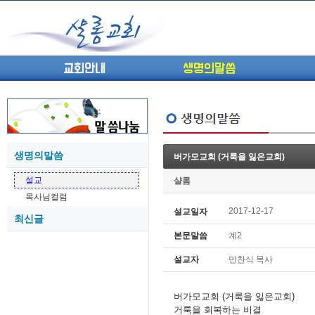
교회안내
생명의말씀
생명의말씀
버가모교회 (거룩을 잃은교회)
(고린도전서13) 고전8:1-13 ...
05-27
설교
샬롬
(고린도전서12) 고전7:23-40 ...
05-26
목사님컬럼
(고린도전서11) 고전6:9-20 ...
05-21
2017-12-17
설교일자
최신글
(고린도전서10) 고전6:1~11 ...
05-20
본문말씀
계2
(고린도전서9) 고전5:1-13 ...
05-20
(고린도전서8) 고전4 9-21 교...
05-18
설교자
민찬식 목사
(고린도전서7) 고전4:1-8 판...
05-18
버가모교회 (거룩을 잃은교회)
거룩을 회복하는 비결