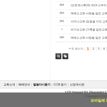
894
(요한계시록33) 계19 신부의
893
에베소교회-사랑을 잃은 교
892
서머나교회 (믿음을 지킨 교회
»
버가모교회 (거룩을 잃은교회
890
에베소교회-사랑을 잃은 교
1
첫 페이지
2
3
4
검색
태그
교회소개
|
예배안내
|
말씀다시듣기
|
CCM 듣기
|
신앙게시판
1225 Hopyard Rd.,Pleasanton 
Copyright ⓒ 20
모바일에 