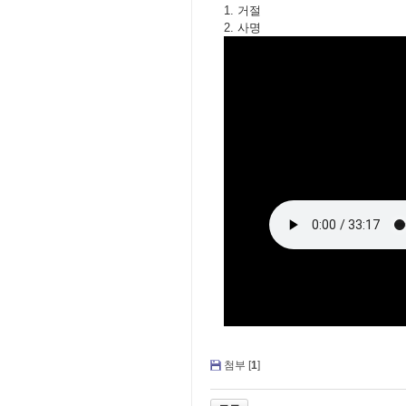
1. 거절
2. 사명
첨부 [
1
]