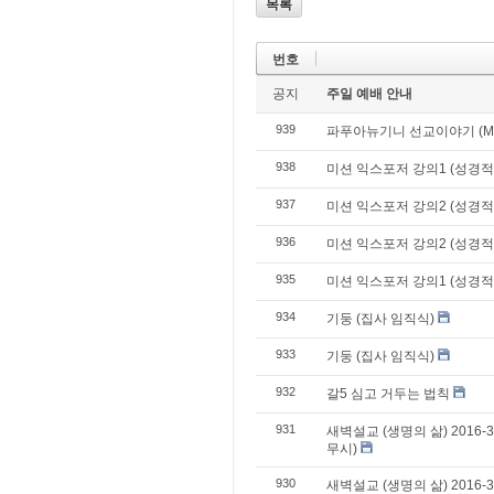
목록
번호
공지
주일 예배 안내
939
파푸아뉴기니 선교이야기 (Mark a
938
미션 익스포저 강의1 (성경적
937
미션 익스포저 강의2 (성경적
936
미션 익스포저 강의2 (성경적
935
미션 익스포저 강의1 (성경적
934
기둥 (집사 임직식)
933
기둥 (집사 임직식)
932
갈5 심고 거두는 법칙
931
새벽설교 (생명의 삶) 2016
무시)
930
새벽설교 (생명의 삶) 2016