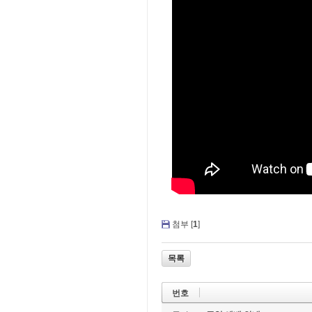
첨부 [
1
]
목록
번호