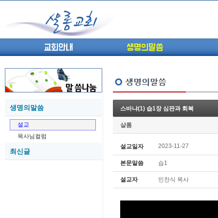
교회안내
생명의말씀
생명의말씀
스바냐(1) 습1장 심판과 회복
(고린도전서13) 고전8:1-13 ...
05-27
설교
샬롬
(고린도전서12) 고전7:23-40 ...
05-26
목사님컬럼
(고린도전서11) 고전6:9-20 ...
05-21
2023-11-27
설교일자
최신글
(고린도전서10) 고전6:1~11 ...
05-20
본문말씀
습1
(고린도전서9) 고전5:1-13 ...
05-20
(고린도전서8) 고전4 9-21 교...
05-18
설교자
민찬식 목사
(고린도전서7) 고전4:1-8 판...
05-18