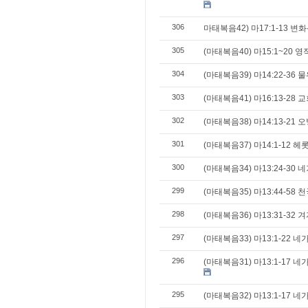
306
마태복음42) 마17:1-13 변
305
(마태복음40) 마15:1~20 
304
(마태복음39) 마14:22-36
303
(마태복음41) 마16:13-28
302
(마태복음38) 마14:13-21
301
(마태복음37) 마14:1-12
300
(마태복음34) 마13:24-30 
299
(마태복음35) 마13:44-58
298
(마태복음36) 마13:31-32
297
(마태복음33) 마13:1-22 네
296
(마태복음31) 마13:1-17 
295
(마태복음32) 마13:1-17 네