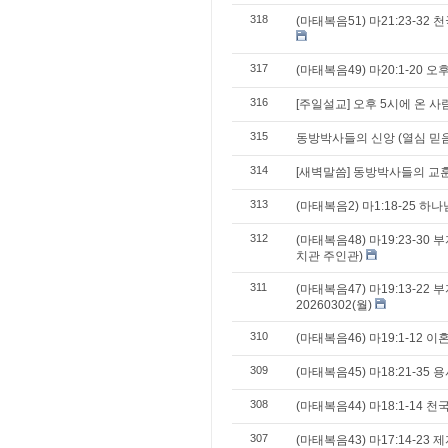
318
(마태복음51) 마21:23-32 
317
(마태복음49) 마20:1-20 
316
[주일설교] 오후 5시에 온 사
315
동방박사들의 신앙 (열심 믿
314
[새벽말씀] 동방박사들의 교
313
(마태복음2) 마1:18-25 
312
(마태복음48) 마19:23-3
치관 주인관)
311
(마태복음47) 마19:13-2
20260302(월)
310
(마태복음46) 마19:1-12 
309
(마태복음45) 마18:21-35
308
(마태복음44) 마18:1-14
307
(마태복음43) 마17:14-23